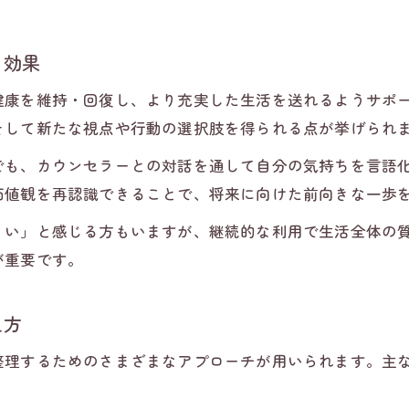
自分に合ったカウンセリングの選び方
悩みに寄り添うカウンセリングの役割とは
る効果
悩みに寄り添うカウンセリングの意義と役割
健康を維持・回復し、より充実した生活を送れるようサポ
カウンセリングがもたらす心の安心感
そして新たな視点や行動の選択肢を得られる点が挙げられ
カウンセリングで悩みを整理する具体的方法
でも、カウンセラーとの対話を通して自分の気持ちを言語
カウンセリングを活用した自己理解の深め方
価値観を再認識できることで、将来に向けた前向きな一歩
カウンセリングの目的が悩み解決につながる理由
くい」と感じる方もいますが、継続的な利用で生活全体の
意味のあるカウンセリングを見極めるコツ
お問い合わせはこちら
お問い合わせはこちら
が重要です。
意味ないカウンセリングを避ける判断基準
カウンセリングの目的が明確かを確認する方法
え方
信頼できるカウンセリングの選び方
カウンセリングの効果を見極めるポイント
整理するためのさまざまなアプローチが用いられます。主
無料やお金の無駄と感じるカウンセリングの特徴