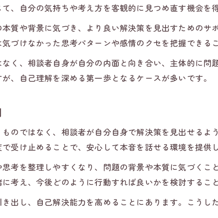
心理カウンセラーの目的と支援の範囲
じて、自分の気持ちや考え方を客観的に見つめ直す機会を
心療内科とカウンセリングの違いを理解する
の本質や背景に気づき、より良い解決策を見出すためのサ
自分に合うカウンセリングが必要な時
は気づけなかった思考パターンや感情のクセを把握できる
カウンセリングが必要な人の特徴や傾向とは
はなく、相談者自身が自分の内面と向き合い、主体的に問
自分に合うカウンセリングを探すポイント
すが、自己理解を深める第一歩となるケースが多いです。
カウンセリング受けるべきタイミングの見極め方
カウンセリング診断で分かる自分の状態
割
心理的負担が強い時のカウンセリング活用法
くものではなく、相談者が自分自身で解決策を見出せるよ
カウンセリング効果を引き出す受け方
度で受け止めることで、安心して本音を話せる環境を提供
カウンセリング効果的な受け方のポイント
や思考を整理しやすくなり、問題の背景や本質に気づくこ
カウンセリングで得られる実感と変化
緒に考え、今後どのように行動すれば良いかを検討するこ
心を開くカウンセリングの進め方
引き出し、自己解決能力を高めることにあります。こうし
カウンセリングの効果を高めるためにできること