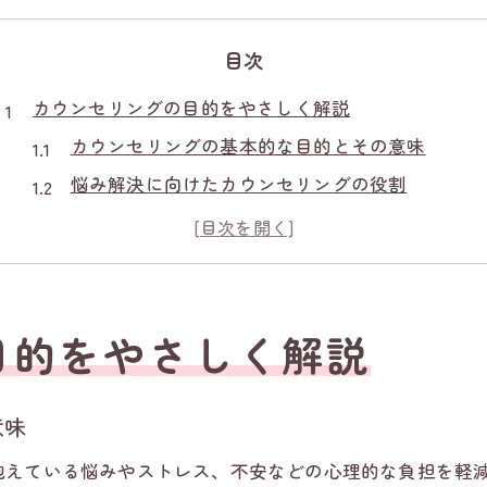
目次
カウンセリングの目的をやさしく解説
カウンセリングの基本的な目的とその意味
悩み解決に向けたカウンセリングの役割
心理カウンセリングの目的と期待できる効果
問題整理に役立つカウンセリングの考え方
カウンセリングの目的が生む安心感とは
心理支援としてのカウンセリングの本質
目的をやさしく解説
心理支援でのカウンセリングの本当の価値
カウンセリングを通じた心のサポートの重要性
意味
カウンセリングがもたらす心理的変化とは
抱えている悩みやストレス、不安などの心理的な負担を軽