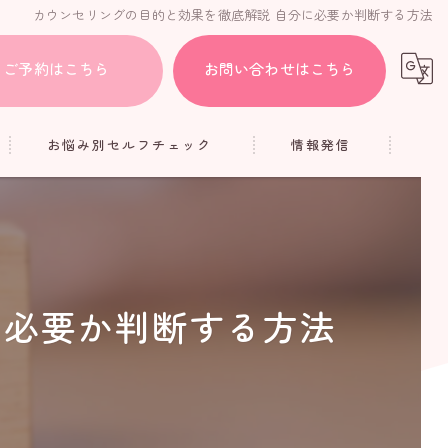
カウンセリングの目的と効果を徹底解説 自分に必要か判断する方法
ご予約はこちら
お問い合わせはこちら
お悩み別セルフチェック
情報発信
HSP
ブログ
人間関係
コラム
疲れ
に必要か判断する方法
アダルトチルドレン
メンタル