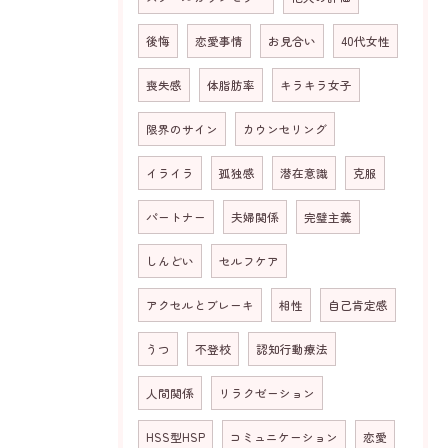
後悔
恋愛事情
お見合い
40代女性
喪失感
体脂肪率
キラキラ女子
限界のサイン
カウンセリング
イライラ
孤独感
潜在意識
克服
パートナー
夫婦関係
完璧主義
しんどい
セルフケア
アクセルとブレーキ
相性
自己肯定感
うつ
不登校
認知行動療法
人間関係
リラクゼーション
HSS型HSP
コミュニケーション
恋愛