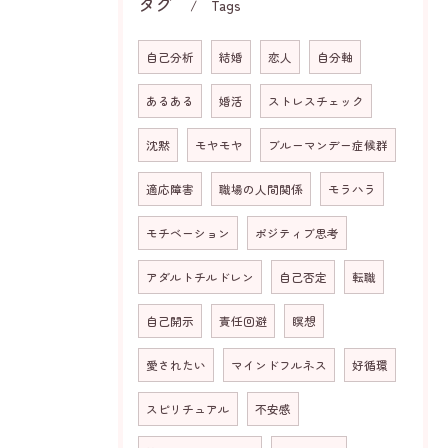
タグ
Tags
自己分析
結婚
恋人
自分軸
あるある
婚活
ストレスチェック
沈黙
モヤモヤ
ブルーマンデー症候群
適応障害
職場の人間関係
モラハラ
モチベーション
ポジティブ思考
アダルトチルドレン
自己否定
転職
自己開示
責任回避
瞑想
愛されたい
マインドフルネス
好循環
スピリチュアル
不安感