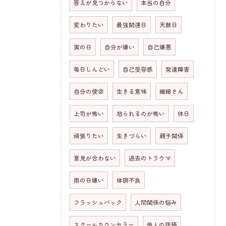
答えが見つからない
本当の自分
変わりたい
最強開運日
天赦日
寅の日
自分が嫌い
自己嫌悪
毎日しんどい
自己受容感
発達障害
お問い合わせはこちら
自分の使命
生きる意味
繊細さん
上司が怖い
怒られるのが怖い
休日
頑張りたい
生きづらい
親子関係
意見が合わない
過去のトラウマ
雨の日嫌い
体調不良
フラッシュバック
人間関係の悩み
スクールカウンセラー
他人の評価