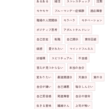
あるある
婚活
ストレスチェック
沈黙
モヤモヤ
ブルーマンデー症候群
適応障害
職場の人間関係
モラハラ
モチベーション
ポジティブ思考
アダルトチルドレン
自己否定
転職
自己開示
責任回避
瞑想
愛されたい
マインドフルネス
好循環
スピリチュアル
不安感
答えが見つからない
本当の自分
変わりたい
最強開運日
天赦日
寅の日
自分が嫌い
自己嫌悪
毎日しんどい
自己受容感
発達障害
自分の使命
生きる意味
繊細さん
上司が怖い