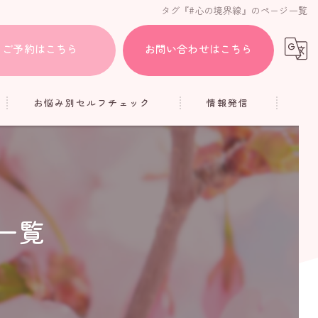
タグ『#心の境界線』のページ一覧
ご予約はこちら
お問い合わせはこちら
お悩み別セルフチェック
情報発信
HSP
ブログ
人間関係
コラム
疲れ
一覧
アダルトチルドレン
メンタル