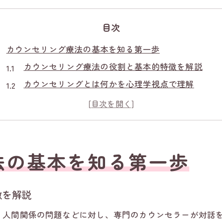
目次
カウンセリング療法の基本を知る第一歩
カウンセリング療法の役割と基本的特徴を解説
カウンセリングとは何かを心理学視点で理解
カウンセリング療法の種類と選び方の基礎知識
カウンセリング療法が心の健康に与える効果
初めてのカウンセリング療法体験への心構え
心理療法とカウンセリングの違い徹底解説
法の基本を知る第一歩
心理療法とカウンセリングの違いを具体例で解説
カウンセリング療法と心理療法の目的の違い
徴を解説
心理療法・カウンセリングの専門家の役割を比較
、人間関係の問題などに対し、専門のカウンセラーが対話