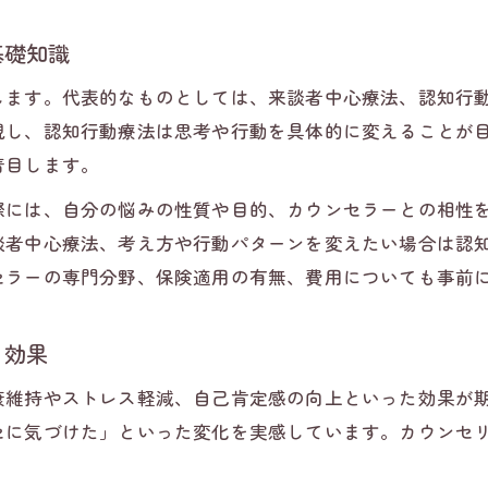
自分に適したカウンセリング技法の選定方法
療法選択で迷ったら押さえたい判断基準
基礎知識
カウンセリング療法の選び方と判断基準を明確化
します。代表的なものとしては、来談者中心療法、認知行
自分の悩みに合うカウンセリング療法の判断方法
視し、認知行動療法は思考や行動を具体的に変えることが
カウンセリング療法を選ぶときのポイントまとめ
着目します。
カウンセリングは受けるべきか迷う時の基準
際には、自分の悩みの性質や目的、カウンセラーとの相性
カウンセリング療法の効果を基準に検討しよう
談者中心療法、考え方や行動パターンを変えたい場合は認
効果を実感しやすいカウンセリングの受け方
セラーの専門分野、保険適用の有無、費用についても事前
お問い合わせはこちら
お問い合わせはこちら
カウンセリング療法で効果的な受け方のポイント
る効果
カウンセリングを受けるには準備が重要
カウンセリング効果的な受け方で結果を高める方法
康維持やストレス軽減、自己肯定感の向上といった効果が
カウンセリング療法の効果を実感するコツ
セに気づけた」といった変化を実感しています。カウンセ
。
カウンセリング効果がない人の特徴と対策