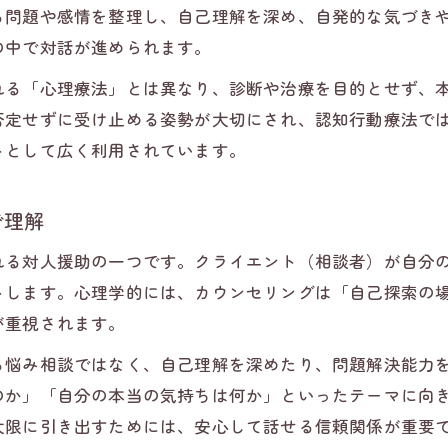
カウンセリング技法一覧からわかる違いのポイント
る問題や感情を整理し、自己理解を深め、自発的な気づき
カウンセリング療法と医療機関の違いを整理
の中で対話が進められます。
自分に合うカウンセリング療法を見極めるコツ
れる「心理療法」とは異なり、診断や治療を目的とせず、
カウンセリング療法の種類から自分に合う方法を探
否定せずに受け止める姿勢が大切にされ、認知行動療法で
カウンセリング療法で重視すべき選択基準とは
トとして広く利用されています。
カウンセリングを受けるべきか迷った時の判断法
カウンセリング療法選びで失敗しないポイント
で理解
カウンセリングの効果を最大限に生かす選び方
れる対人援助の一つです。クライエント（相談者）が自分
主要カウンセリング技法の特徴と選び方
トします。心理学的には、カウンセリングは「自己探索の
カウンセリング技法の種類とその特徴を解説
が重視されます。
カウンセリング技法一覧で知る代表的な手法
る悩み相談ではなく、自己理解を深めたり、問題解決能力
カウンセリング療法における効果的な技法の選び方
のか」「自分の本当の気持ちは何か」といったテーマに向
カウンセリング技法5つの比較と活用ポイント
大限に引き出すためには、安心して話せる信頼関係が重要