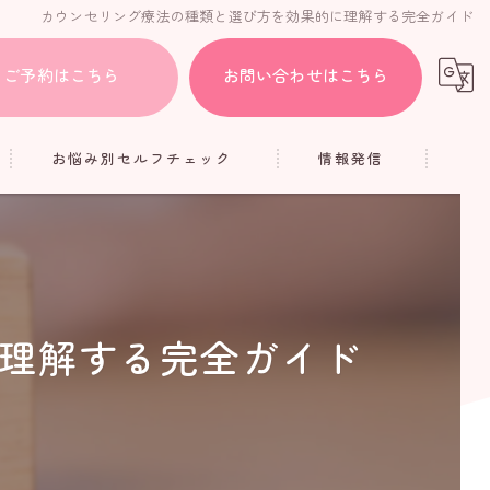
カウンセリング療法の種類と選び方を効果的に理解する完全ガイド
ご予約はこちら
お問い合わせはこちら
お悩み別セルフチェック
情報発信
HSP
ブログ
人間関係
コラム
疲れ
理解する完全ガイド
アダルトチルドレン
メンタル