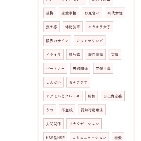
後悔
恋愛事情
お見合い
40代女性
喪失感
体脂肪率
キラキラ女子
限界のサイン
カウンセリング
イライラ
孤独感
潜在意識
克服
パートナー
夫婦関係
完璧主義
しんどい
セルフケア
アクセルとブレーキ
相性
自己肯定感
うつ
不登校
認知行動療法
人間関係
リラクゼーション
HSS型HSP
コミュニケーション
恋愛