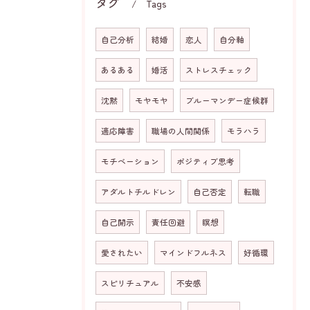
タグ
Tags
自己分析
結婚
恋人
自分軸
あるある
婚活
ストレスチェック
沈黙
モヤモヤ
ブルーマンデー症候群
適応障害
職場の人間関係
モラハラ
モチベーション
ポジティブ思考
アダルトチルドレン
自己否定
転職
自己開示
責任回避
瞑想
愛されたい
マインドフルネス
好循環
スピリチュアル
不安感