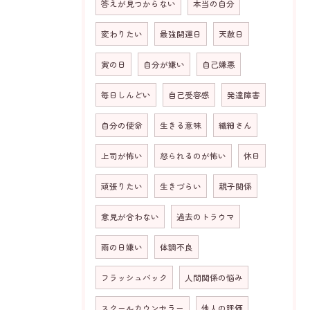
答えが見つからない
本当の自分
変わりたい
最強開運日
天赦日
寅の日
自分が嫌い
自己嫌悪
毎日しんどい
自己受容感
発達障害
お問い合わせはこちら
自分の使命
生きる意味
繊細さん
上司が怖い
怒られるのが怖い
休日
頑張りたい
生きづらい
親子関係
意見が合わない
過去のトラウマ
雨の日嫌い
体調不良
フラッシュバック
人間関係の悩み
スクールカウンセラー
他人の評価