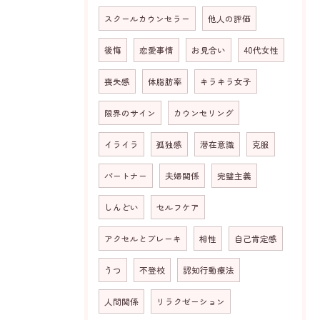
スクールカウンセラー
他人の評価
後悔
恋愛事情
お見合い
40代女性
喪失感
体脂肪率
キラキラ女子
限界のサイン
カウンセリング
イライラ
孤独感
潜在意識
克服
パートナー
夫婦関係
完璧主義
しんどい
セルフケア
アクセルとブレーキ
相性
自己肯定感
うつ
不登校
認知行動療法
人間関係
リラクゼーション