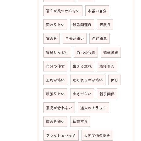
答えが見つからない
本当の自分
変わりたい
最強開運日
天赦日
寅の日
自分が嫌い
自己嫌悪
毎日しんどい
自己受容感
発達障害
お問い合わせはこちら
自分の使命
生きる意味
繊細さん
上司が怖い
怒られるのが怖い
休日
頑張りたい
生きづらい
親子関係
意見が合わない
過去のトラウマ
雨の日嫌い
体調不良
フラッシュバック
人間関係の悩み