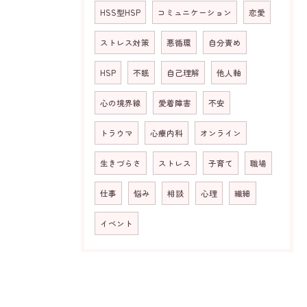
HSS型HSP
コミュニケーション
恋愛
ストレス対策
悪循環
自分責め
HSP
不眠
自己理解
他人軸
心の境界線
愛着障害
不安
トラウマ
心療内科
オンライン
生きづらさ
ストレス
子育て
職場
仕事
悩み
相談
心理
繊細
イベント