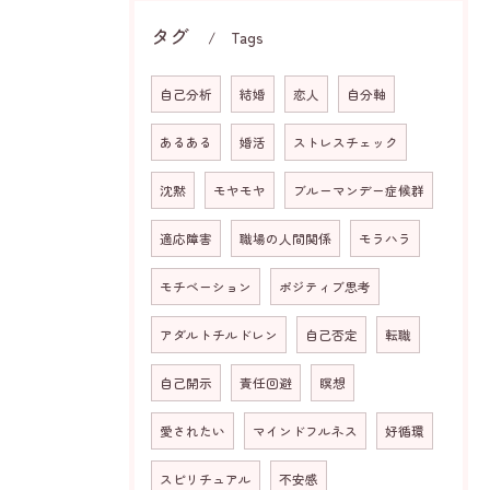
タグ
Tags
自己分析
結婚
恋人
自分軸
あるある
婚活
ストレスチェック
沈黙
モヤモヤ
ブルーマンデー症候群
適応障害
職場の人間関係
モラハラ
モチベーション
ポジティブ思考
アダルトチルドレン
自己否定
転職
自己開示
責任回避
瞑想
愛されたい
マインドフルネス
好循環
スピリチュアル
不安感