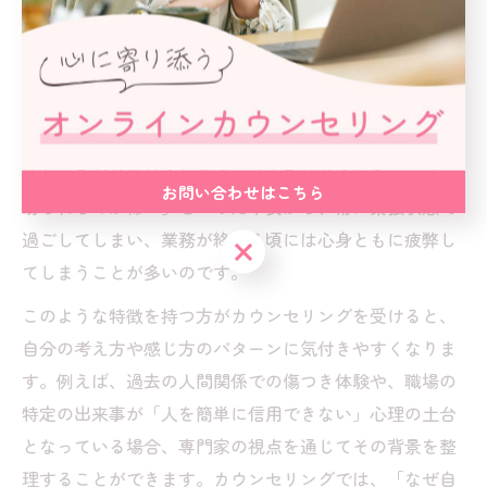
カウンセリングで消耗しやすい人の特徴を整理する
カウンセリングに訪れる方の中には、職場での人間関係
で特に「消耗しやすい」傾向を持つ人が多くいます。こ
うした方は、周囲の評価や他人の感情に過敏に反応しや
すく、相手の顔色を伺いすぎて自分の意見が言えなくな
るケースが見受けられます。「人を信じられない」「裏
お問い合わせはこちら
切られるのが怖い」といった不安から、常に緊張状態で
過ごしてしまい、業務が終わる頃には心身ともに疲弊し
お問い合わせはこちら
てしまうことが多いのです。
このような特徴を持つ方がカウンセリングを受けると、
自分の考え方や感じ方のパターンに気付きやすくなりま
す。例えば、過去の人間関係での傷つき体験や、職場の
特定の出来事が「人を簡単に信用できない」心理の土台
となっている場合、専門家の視点を通じてその背景を整
理することができます。カウンセリングでは、「なぜ自