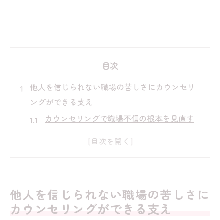
目次
他人を信じられない職場の苦しさにカウンセリ
ングができる支え
カウンセリングで職場不信の根本を見直す
方法
人間関係の苦しみに寄り添うカウンセリン
グ活用例
信じられない職場で孤立を和らげるカウン
他人を信じられない職場の苦しさに
セリングの効果
カウンセリングができる支え
人を信じられない悩みをカウンセリングで