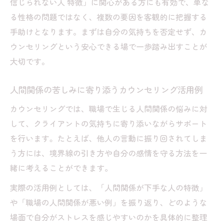
信じられない人 特徴」に関心がある方にも有効で、単な
の引き方
る性格の問題ではなく、複数の要因を客観的に把握する
人間関係で消耗しやすい人がカウンセリングで
手助けとなります。まずは自分の気持ちを否定せず、カ
整理できること
ウンセリングという安心できる場で一歩踏み出すことが
カウンセリングで消耗しやすい人の特徴を
大切です。
整理する
信じられない人の特徴をカウンセリングで
人間関係の苦しみに寄り添うカウンセリング活用例
見直す意味
カウンセリングでは、職場で生じる人間関係の悩みに対
カウンセリングが明らかにする人間関係の
して、クライアントの気持ちに寄り添いながらサポート
癖や傾向
を行います。たとえば、他人の言動に振り回されてしま
他人を信用できない心理をカウンセリング
う方には、境界線の引き方や自分の感情を守る方法を一
で深掘り
緒に考えることができます。
カウンセリングで診断できる人間関係の問
実際の活用例としては、「人間関係が下手な人の特徴」
題点
や「職場の人間関係が悪い例」を振り返り、どのような
信じられない悩みと向き合うカウンセリング活
場面で自分がストレスを感じやすいのかを具体的に整理