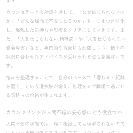
ます。
リング活用法
カウンセラーとの対話を通じて、「なぜ信じられないの
カウンセリングで安心を見つけるための工
か」「どんな場面で不安になるのか」を一つずつ言語化
夫
し、混乱した気持ちや思考をクリアにしていきます。ま
孤立に悩んだ時のカウンセリング的対処法
た、「人を信じられない 精神病」や「人を信じられない
カウンセリングで自己肯定感を取り戻す道
愛着障害」など、専門的な背景にも配慮しつつ、個々の
筋
状況に合わせたアドバイスが受けられる点も意義深いで
す。
悩みを整理することで、自分のペースで「信じる・距離
を置く」という選択肢が増え、無理をせず職場で過ごせ
る気持ちの余裕が生まれます。
カウンセリングが人間不信の安心感にどう役立つか
人間不信の状態では、誰に相談しても理解されないので
はという不安が強くなりがちです。カウンセリングは、