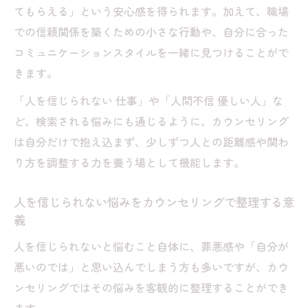
整理する
てもらえる」という安心感を得られます。加えて、職場
での信頼関係を築くための小さな行動や、自分に合った
他人を信じられない特徴をカウンセリング
コミュニケーションスタイルを一緒に見つけることがで
で明確化
きます。
カウンセリングで愛着障害やうつの関連を
探る
「人を信じられない 仕事」や「人間不信 優しい人」な
ど、検索される悩みにも通じるように、カウンセリング
カウンセリングで不信感を和らげる実践テ
は自分だけで抱え込まず、少しずつ人との距離感や関わ
クニック
り方を調整する力を養う場として機能します。
人間関係の問題をカウンセリングで深く理
解する
人を信じられない悩みをカウンセリングで整理する意
孤立感を抱えたときカウンセリングで見つかる
義
一歩
人を信じられないと悩むこと自体に、罪悪感や「自分が
カウンセリングで孤立感の正体を見つめ直
悪いのでは」と思い込んでしまう方も多いですが、カウ
す
ンセリングではその悩みを客観的に整理することができ
信じられない職場で一歩踏み出すカウンセ