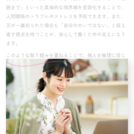
囲まで」といった具体的な境界線を言語化することで、
人間関係のトラブルやストレスを予防できます。また、
万が一裏切られた場合も「自分のせいではない」と捉え
直す視点を持つことが、安心して働くための支えになり
ます。
このような取り組みを重ねることで、他人を無理に信じ
るのではなく、自分にとって必要な信頼関係だけを築く
力が身につき、結果として職場での孤立感や不安も徐々
に和らいでいきます。
人間関係で消耗しやすい人がカウン
セリングで整理できること