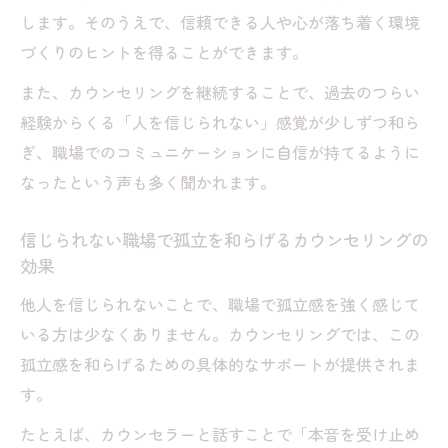
用の流れ
します。そのうえで、信頼できる人や心が落ち着く環境
カウンセリングで信じられない悩みを話す
づくりのヒントを得ることができます。
流れと注意点
また、カウンセリングを継続することで、過去のつらい
カウンセリングの進め方と信頼関係の構築
経験からくる「人を信じられない」感覚が少しずつ和ら
法
ぎ、職場でのコミュニケーションに自信が持てるように
信じられない自分を受け入れるカウンセリ
なったという声も多く聞かれます。
ング体験
信じられない職場で孤立を和らげるカウンセリングの
カウンセリングで学ぶ信頼再構築のプロセ
効果
ス
他人を信じられないことで、職場で孤立感を強く感じて
人間関係の不信をカウンセリングで整理す
いる方は少なくありません。カウンセリングでは、この
る方法
孤立感を和らげるための具体的なサポートが提供されま
原因の診断や特徴を整理し不信を和らげる実践
す。
的方法
カウンセリングで人間不信の原因を診断し
たとえば、カウンセラーと話すことで「本音を受け止め