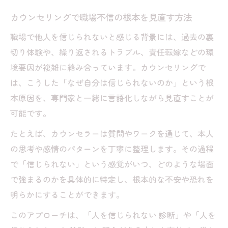
整理する意義
カウンセリングで職場不信の根本を見直す方法
カウンセリングが人間不信の安心感にどう
職場で他人を信じられないと感じる背景には、過去の裏
役立つか
切り体験や、繰り返されるトラブル、責任転嫁などの環
信頼できず悩む時に見直したい心の境界線と安
境要因が複雑に絡み合っています。カウンセリングで
心の得方
は、こうした「なぜ自分は信じられないのか」という根
カウンセリングで信じられない原因を言語
本原因を、専門家と一緒に言語化しながら見直すことが
化する
可能です。
心の境界線を保ち安心を得るカウンセリン
たとえば、カウンセラーは質問やワークを通じて、本人
グの手法
の思考や感情のパターンを丁寧に整理します。その過程
他人を信じられない時のカウンセリング的
で「信じられない」という感覚がいつ、どのような場面
距離感の作り方
で強まるのかを具体的に特定し、根本的な不安や恐れを
カウンセリングで学ぶ自己防衛と安心のバ
明らかにすることができます。
ランス
このアプローチは、「人を信じられない 診断」や「人を
カウンセリングで築く安心と信頼の境界線