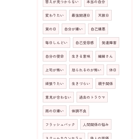
答えが見つからない
本当の自分
変わりたい
最強開運日
天赦日
寅の日
自分が嫌い
自己嫌悪
毎日しんどい
自己受容感
発達障害
お問い合わせはこちら
自分の使命
生きる意味
繊細さん
上司が怖い
怒られるのが怖い
休日
頑張りたい
生きづらい
親子関係
意見が合わない
過去のトラウマ
雨の日嫌い
体調不良
フラッシュバック
人間関係の悩み
スクールカウンセラー
他人の評価