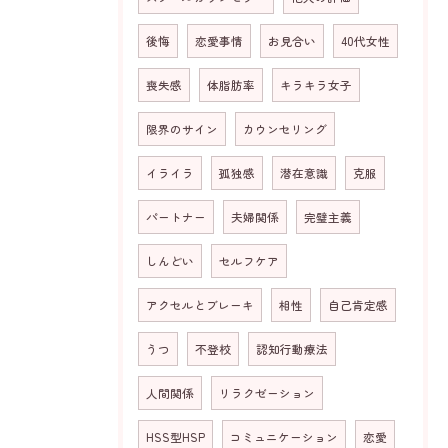
後悔
恋愛事情
お見合い
40代女性
喪失感
体脂肪率
キラキラ女子
限界のサイン
カウンセリング
イライラ
孤独感
潜在意識
克服
パートナー
夫婦関係
完璧主義
しんどい
セルフケア
アクセルとブレーキ
相性
自己肯定感
うつ
不登校
認知行動療法
人間関係
リラクゼーション
HSS型HSP
コミュニケーション
恋愛