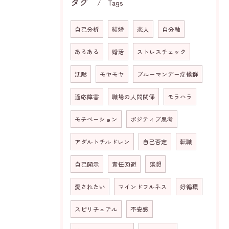
タグ
Tags
自己分析
結婚
恋人
自分軸
あるある
婚活
ストレスチェック
沈黙
モヤモヤ
ブルーマンデー症候群
適応障害
職場の人間関係
モラハラ
モチベーション
ポジティブ思考
アダルトチルドレン
自己否定
転職
自己開示
責任回避
瞑想
愛されたい
マインドフルネス
好循環
スピリチュアル
不安感