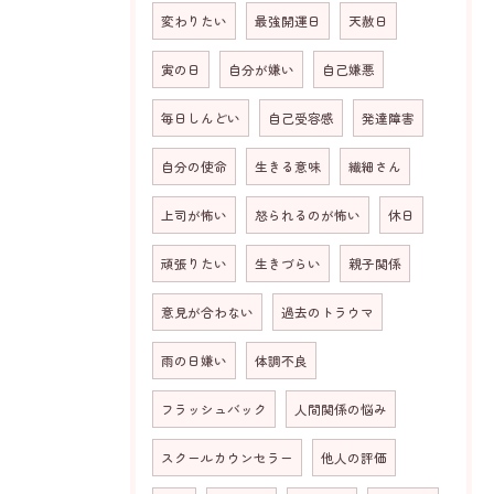
変わりたい
最強開運日
天赦日
寅の日
自分が嫌い
自己嫌悪
毎日しんどい
自己受容感
発達障害
自分の使命
生きる意味
繊細さん
上司が怖い
怒られるのが怖い
休日
頑張りたい
生きづらい
親子関係
意見が合わない
過去のトラウマ
雨の日嫌い
体調不良
フラッシュバック
人間関係の悩み
スクールカウンセラー
他人の評価