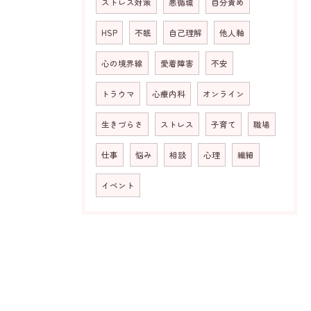
ストレス対策
悪循環
自分責め
HSP
不眠
自己理解
他人軸
心の境界線
愛着障害
不安
トラウマ
心療内科
オンライン
生きづらさ
ストレス
子育て
職場
仕事
悩み
相談
心理
繊細
イベント