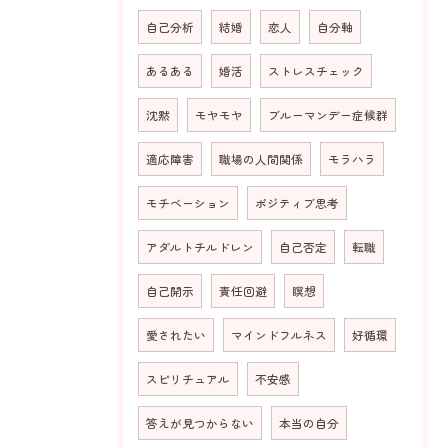
自己分析
結婚
恋人
自分軸
あるある
婚活
ストレスチェック
沈黙
モヤモヤ
ブルーマンデー症候群
適応障害
職場の人間関係
モラハラ
モチベーション
ポジティブ思考
アダルトチルドレン
自己否定
転職
自己開示
責任回避
瞑想
愛されたい
マインドフルネス
好循環
スピリチュアル
不安感
答えが見つからない
本当の自分