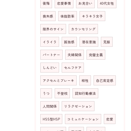
後悔
恋愛事情
お見合い
40代女性
喪失感
体脂肪率
キラキラ女子
限界のサイン
カウンセリング
イライラ
孤独感
潜在意識
克服
お問い合わせはこちら
パートナー
夫婦関係
完璧主義
しんどい
セルフケア
アクセルとブレーキ
相性
自己肯定感
うつ
不登校
認知行動療法
人間関係
リラクゼーション
HSS型HSP
コミュニケーション
恋愛