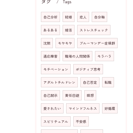
タグ
Tags
自己分析
結婚
恋人
自分軸
あるある
婚活
ストレスチェック
沈黙
モヤモヤ
ブルーマンデー症候群
適応障害
職場の人間関係
モラハラ
モチベーション
ポジティブ思考
アダルトチルドレン
自己否定
転職
自己開示
責任回避
瞑想
愛されたい
マインドフルネス
好循環
スピリチュアル
不安感