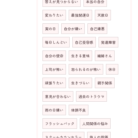
答えが見つからない
本当の自分
変わりたい
最強開運日
天赦日
寅の日
自分が嫌い
自己嫌悪
毎日しんどい
自己受容感
発達障害
お問い合わせはこちら
自分の使命
生きる意味
繊細さん
上司が怖い
怒られるのが怖い
休日
頑張りたい
生きづらい
親子関係
意見が合わない
過去のトラウマ
雨の日嫌い
体調不良
フラッシュバック
人間関係の悩み
スクールカウンセラー
他人の評価