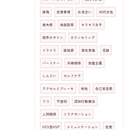
後悔
恋愛事情
お見合い
40代女性
喪失感
体脂肪率
キラキラ女子
限界のサイン
カウンセリング
イライラ
孤独感
潜在意識
克服
パートナー
夫婦関係
完璧主義
しんどい
セルフケア
アクセルとブレーキ
相性
自己肯定感
うつ
不登校
認知行動療法
人間関係
リラクゼーション
HSS型HSP
コミュニケーション
恋愛