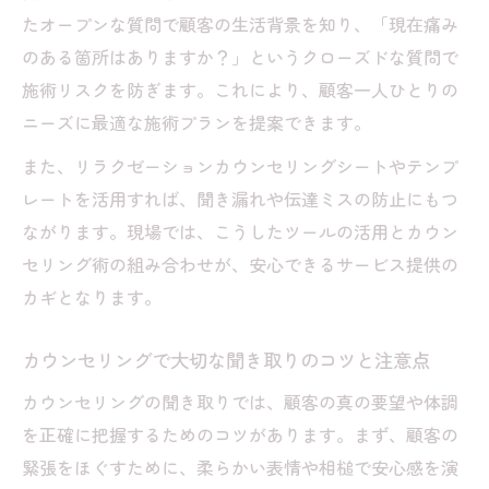
たオープンな質問で顧客の生活背景を知り、「現在痛み
セラピストが実践するカウンセリング術の
のある箇所はありますか？」というクローズドな質問で
向上策
施術リスクを防ぎます。これにより、顧客一人ひとりの
リラクゼーション施術前後のカウンセリン
ニーズに最適な施術プランを提案できます。
グ強化法
エステ現場で役立つカウンセリング契約の
また、リラクゼーションカウンセリングシートやテンプ
ポイント
レートを活用すれば、聞き漏れや伝達ミスの防止にもつ
ながります。現場では、こうしたツールの活用とカウン
顧客の不安を和らげるカウンセリング力ト
セリング術の組み合わせが、安心できるサービス提供の
レーニング
カギとなります。
施術前後に重宝するカウンセリング術
施術前後のカウンセリングで得る安心感と
カウンセリングで大切な聞き取りのコツと注意点
は
カウンセリングの聞き取りでは、顧客の真の要望や体調
リラクゼーション施術に不可欠なカウンセ
を正確に把握するためのコツがあります。まず、顧客の
リング法
緊張をほぐすために、柔らかい表情や相槌で安心感を演
エステのカウンセリング術で満足度アップ