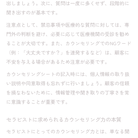
出しましょう。次に、質問は一度に多くせず、段階的に
を狙う
聞き出すのが基本です。
ボディカウンセリングを成功させるコツと
注意点として、禁忌事項や医療的な質問に対しては、専
実践例
門外の判断を避け、必要に応じて医療機関の受診を勧め
カウンセリングシート活用で信頼関係を築
ることが大切です。また、カウンセリングでのNGワード
く方法
（例：「大丈夫ですか？」を連発するなど）は、顧客に
カウンセリングを通じた満足度向上の秘訣
不安を与える場合があるため注意が必要です。
カウンセリング力で顧客満足度を高める実
カウンセリングシートの記入時には、個人情報の取り扱
践法
い説明や同意取得も忘れずに行いましょう。顧客の信頼
リラクゼーション現場におけるカウンセリ
を損なわないために、情報管理や聞き取りの丁寧さを常
ング術
に意識することが重要です。
セラピストの共感力を活かしたカウンセリ
ング術
セラピストに求められるカウンセリング力の本質
エステカウンセリングでの満足度向上テク
セラピストにとってのカウンセリング力とは、単なる聞
ニック