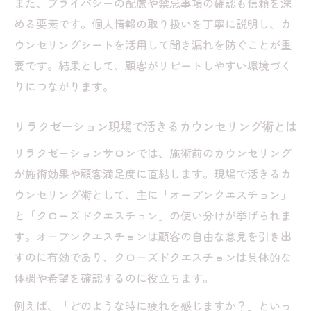
また、プライバシーの配慮や禁忌事項の確認も信頼を深
セラピストが避けるべきNG対応集
める要素です。個人情報の取り扱いを丁寧に説明し、カ
カウンセリングでのNGワードと正しい言い
ウンセリングシートを活用して聞き漏れを防ぐことが重
換え例
要です。結果として、顧客がリピートしやすい環境づく
リラクゼーションで避けたい誤った対応と
りにつながります。
注意点
リラクゼーション現場で活きるカウンセリング術とは
セラピストが押さえるべきカウンセリング
の禁忌
リラクゼーションサロンでは、施術前のカウンセリング
契約時に気を付けるカウンセリングの落と
が施術効果や顧客満足度に直結します。現場で活きるカ
し穴
ウンセリング術として、主に「オープンクエスチョン」
カウンセリング力不足が招くトラブルと対
と「クローズドクエスチョン」の使い分けが挙げられま
策
す。オープンクエスチョンは顧客の自由な意見を引き出
すのに有効であり、クローズドクエスチョンは具体的な
安心感を生むカウンセリング力の磨き方
体調や希望を確認するのに役立ちます。
カウンセリング力を高め安心感を提供する
手法
例えば、「どのような時に疲れを感じますか？」といっ