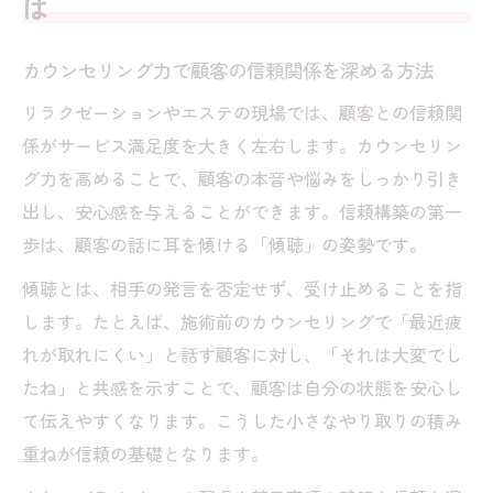
は
の本質
安心感を与えるカウンセリングの具体的実
カウンセリング力で顧客の信頼関係を深める方法
践例
リラクゼーションやエステの現場では、顧客との信頼関
リラクゼーション現場で役立つ実践術
係がサービス満足度を大きく左右します。カウンセリン
リラクゼーションで活かすカウンセリング
グ力を高めることで、顧客の本音や悩みをしっかり引き
の基本対応
出し、安心感を与えることができます。信頼構築の第一
カウンセリングシート活用術で現場の満足
歩は、顧客の話に耳を傾ける「傾聴」の姿勢です。
度向上
傾聴とは、相手の発言を否定せず、受け止めることを指
美容やボディケアで役立つカウンセリング
します。たとえば、施術前のカウンセリングで「最近疲
術の実際
れが取れにくい」と話す顧客に対し、「それは大変でし
セラピストが実践するカウンセリング力向
たね」と共感を示すことで、顧客は自分の状態を安心し
上の秘訣
て伝えやすくなります。こうした小さなやり取りの積み
エステのための無料カウンセリング導入ポ
重ねが信頼の基礎となります。
イント