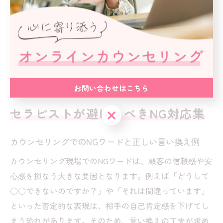
注意点として、無料だからといって説明や対応が雑にな
らないようスタッフ教育を徹底し、個人情報の管理や法
令遵守も怠らないことが求められます。これにより、顧
客との信頼関係を築き、安心してサービスを利用しても
らうことができます。
お問い合わせはこちら
セラピストが避けるべきNG対応集
お問い合わせはこちら
カウンセリングでのNGワードと正しい言い換え例
カウンセリング現場でのNGワードは、顧客の信頼感や安
心感を損なう大きな要因となります。例えば「どうして
○○できないのですか？」や「それは間違っています」
といった否定的な表現は、相手の自己肯定感を下げてし
まう恐れがあります。そのため、言い換えの工夫が求め