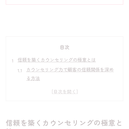
目次
信頼を築くカウンセリングの極意とは
カウンセリング力で顧客の信頼関係を深め
る方法
リラクゼーション現場で活きるカウンセリ
ング術とは
カウンセリングで大切な聞き取りのコツと
注意点
信頼を築くカウンセリングの極意と
セラピストに求められるカウンセリング力