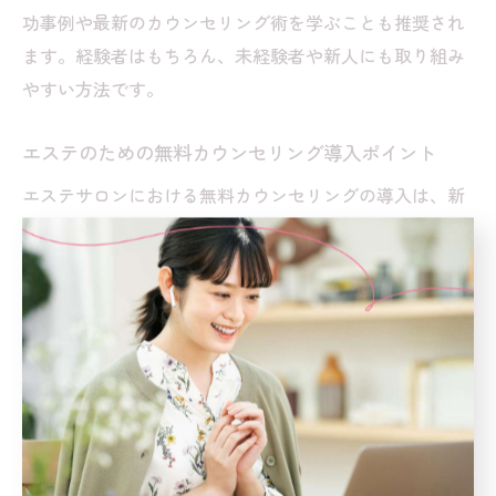
功事例や最新のカウンセリング術を学ぶことも推奨され
ます。経験者はもちろん、未経験者や新人にも取り組み
やすい方法です。
エステのための無料カウンセリング導入ポイント
エステサロンにおける無料カウンセリングの導入は、新
規顧客の獲得やリピート率向上に大きく寄与します。導
入時のポイントとしては、事前予約制にすることでスタ
ッフの負担を軽減し、顧客一人ひとりに丁寧なヒアリン
グの時間を確保することが挙げられます。
無料カウンセリングでは、施術内容やコースの説明、禁
忌事項の確認、契約に関するコツをしっかり伝えること
が重要です。特に、顧客が不安に感じやすい部分には事
例を交えながら分かりやすく説明しましょう。