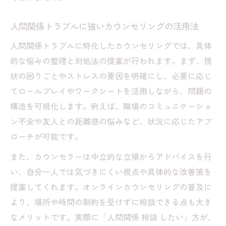
ツ
人間関係トラブルに強いカウンセリングの活用法
オンラインカウンセリングの効果的な活用
法
人間関係トラブルに特化したカウンセリングでは、具体
カウンセリングを受ける前にするべき準備
的な悩みの整理と対処法の提案が行われます。まず、現
状の困りごとやストレスの要因を明確にし、必要に応じ
オンラインカウンセリングおすすめの選び
てロールプレイやワークシートを活用しながら、問題の
方
構造を可視化します。例えば、職場のコミュニケーショ
オンラインカウンセリング注意点と失敗し
ン不全や友人との距離感の悩みなど、状況に応じたアプ
ない相談法
ローチが可能です。
無料オンラインカウンセリングの活用ポイ
ント
また、カウンセラーは中立的な立場からアドバイスを行
い、自分一人では気づきにくい視点や具体的な改善策を
トラブルが多い人へのカウンセリングアプロー
提案してくれます。オンラインカウンセリングの普及に
チ
より、場所や時間の制約を受けずに相談できる点も大き
人間関係トラブル多い人に合うカウンセリ
なメリットです。実際に「人間関係 相談 したい」方が、
ング手法