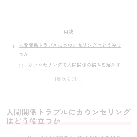
目次
人間関係トラブルにカウンセリングはどう役立
つか
カウンセリングで人間関係の悩みを解消す
る視点
人間関係トラブルに強いカウンセリングの
活用法
カウンセリングが上手い人の特徴と相談の
人間関係トラブルにカウンセリング
効果
はどう役立つか
人間関係がうまくいかない時のカウンセリ
ング選び