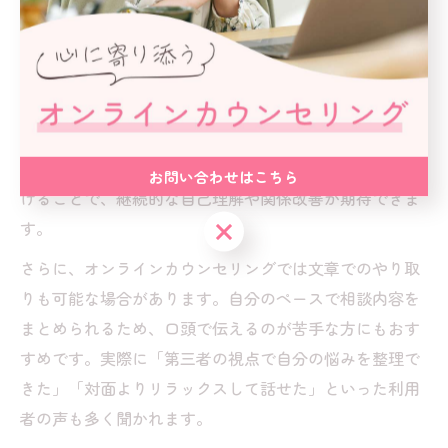
効果的に活用するためには、事前に自分の悩みや困って
いることを整理しておくことが大切です。例えば「職場
での人間関係がうまくいかない」「家族とのコミュニケ
ーションに悩んでいる」など、具体的なシチュエーショ
ンを明確に伝えることで、カウンセラーも適切なサポー
トをしやすくなります。また、定期的にセッションを受
お問い合わせはこちら
けることで、継続的な自己理解や関係改善が期待できま
お問い合わせはこちら
す。
さらに、オンラインカウンセリングでは文章でのやり取
りも可能な場合があります。自分のペースで相談内容を
まとめられるため、口頭で伝えるのが苦手な方にもおす
すめです。実際に「第三者の視点で自分の悩みを整理で
きた」「対面よりリラックスして話せた」といった利用
者の声も多く聞かれます。