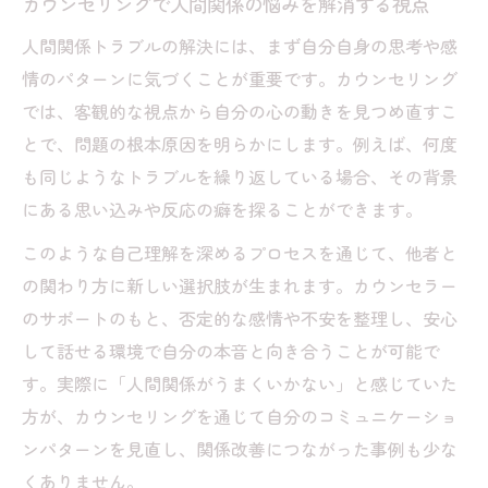
カウンセリングで人間関係の悩みを解消する視点
無料カウンセリングを使った関係改善の第
人間関係トラブルの解決には、まず自分自身の思考や感
一歩
情のパターンに気づくことが重要です。カウンセリング
自分らしい関係を築くカウンセリング活用術
では、客観的な視点から自分の心の動きを見つめ直すこ
カウンセリングで自分らしい人間関係を築
とで、問題の根本原因を明らかにします。例えば、何度
く方法
も同じようなトラブルを繰り返している場合、その背景
友達をカウンセラー代わりにしない相談の
にある思い込みや反応の癖を探ることができます。
コツ
このような自己理解を深めるプロセスを通じて、他者と
カウンセリングで見直す人間関係の境界線
の関わり方に新しい選択肢が生まれます。カウンセラー
の作り方
のサポートのもと、否定的な感情や不安を整理し、安心
人間関係トラブル多い人に役立つカウンセ
して話せる環境で自分の本音と向き合うことが可能で
リング実践例
す。実際に「人間関係がうまくいかない」と感じていた
自己理解を深めるカウンセリングのポイン
方が、カウンセリングを通じて自分のコミュニケーショ
ト
ンパターンを見直し、関係改善につながった事例も少な
オンラインカウンセリングで悩みを整理するコ
くありません。