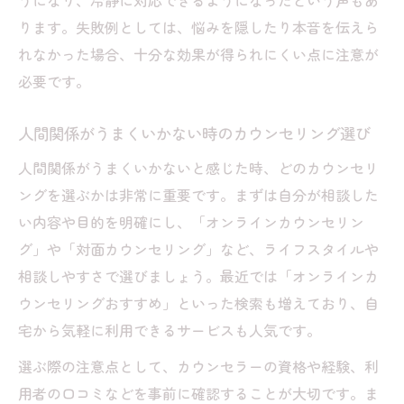
うになり、冷静に対応できるようになったという声もあ
用法
ります。失敗例としては、悩みを隠したり本音を伝えら
カウンセリングを受ける前に知るべき注意
れなかった場合、十分な効果が得られにくい点に注意が
点
必要です。
人気カウンセラーに学ぶ相談の進め方
人間関係がうまくいかない時のカウンセリング選び
悩み相談で気を付けたいカウンセリングの注意
点
人間関係がうまくいかないと感じた時、どのカウンセリ
ングを選ぶかは非常に重要です。まずは自分が相談した
カウンセリングでしてはいけないことと心
い内容や目的を明確にし、「オンラインカウンセリン
構え
グ」や「対面カウンセリング」など、ライフスタイルや
オンラインカウンセリング注意点と安心の
相談しやすさで選びましょう。最近では「オンラインカ
相談法
ウンセリングおすすめ」といった検索も増えており、自
信頼できるカウンセリングの選び方と注意
宅から気軽に利用できるサービスも人気です。
点
選ぶ際の注意点として、カウンセラーの資格や経験、利
人間関係カウンセリング無料相談の落とし
用者の口コミなどを事前に確認することが大切です。ま
穴