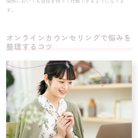
関係においても自信を持って行動できるようになりま
す。
オンラインカウンセリングで悩みを
整理するコツ
オンラインカウンセリングの効果的な活用法
オンラインカウンセリングは、対面よりも気軽に相談が
できる点が大きな魅力です。特に人間関係トラブルの場
合、自宅など安心できる場所から利用できることで、心
のハードルが下がりやすくなります。カウンセラーに自
分の気持ちや状況を率直に伝えることで、第三者の視点
からアドバイスや客観的なフィードバックを得られるの
が特徴です。