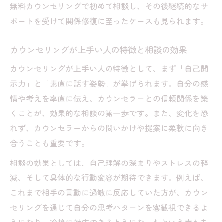
無料カウンセリングで初めて相談し、その後継続的なサ
カウンセリングで見直す対人トラブルのパ
ポートを受けて関係修復に至ったケースも見られます。
ターン
カウンセリングでしてはいけないことと注
カウンセリングが上手い人の特徴と相談の効果
意点
カウンセリングが上手い人の特徴として、まず「自己開
カウンセリングが上手い人のアドバイス活
示力」と「素直に話す姿勢」が挙げられます。自分の感
用法
情や考えを率直に伝え、カウンセラーとの信頼関係を築
人間関係を切ってしまう人の特徴と相談対
くことが、効果的な相談の第一歩です。また、変化を恐
策
れず、カウンセラーからの問いかけや提案に柔軟に向き
カウンセリングを試したい人に知ってほしいこ
合うことも重要です。
と
相談の効果としては、自己理解の深まりやストレスの軽
カウンセリングで得られる人間関係の気づ
減、そして具体的な行動変容が期待できます。例えば、
き
これまで相手の言動に過敏に反応していた方が、カウン
カウンセリング無料相談の活用の心得
セリングを通じて自分の思考パターンを客観視できるよ
人間関係相談したい時のカウンセリング利