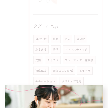
タグ
Tags
自己分析
結婚
恋人
自分軸
あるある
婚活
ストレスチェック
沈黙
モヤモヤ
ブルーマンデー症候群
適応障害
職場の人間関係
モラハラ
モチベーション
ポジティブ思考
アダルトチルドレン
自己否定
転職
自己開示
責任回避
瞑想