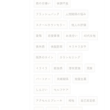
雨の日嫌い
体調不良
フラッシュバック
人間関係の悩み
スクールカウンセラー
他人の評価
後悔
恋愛事情
お見合い
40代女性
喪失感
体脂肪率
キラキラ女子
限界のサイン
カウンセリング
イライラ
孤独感
潜在意識
克服
パートナー
夫婦関係
完璧主義
しんどい
セルフケア
アクセルとブレーキ
相性
自己肯定感