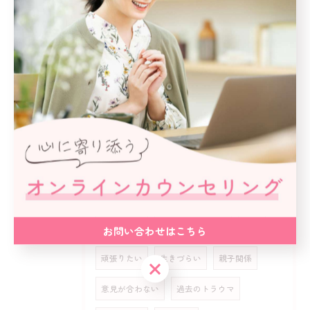
愛されたい
マインドフルネス
好循環
スピリチュアル
不安感
答えが見つからない
本当の自分
変わりたい
最強開運日
天赦日
寅の日
自分が嫌い
自己嫌悪
毎日しんどい
自己受容感
発達障害
自分の使命
生きる意味
繊細さん
上司が怖い
怒られるのが怖い
休日
お問い合わせはこちら
頑張りたい
生きづらい
親子関係
お問い合わせはこちら
意見が合わない
過去のトラウマ