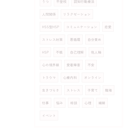
うつ
不登校
認知行動療法
人間関係
リラクゼーション
HSS型HSP
コミュニケーション
恋愛
ストレス対策
悪循環
自分責め
HSP
不眠
自己理解
他人軸
心の境界線
愛着障害
不安
トラウマ
心療内科
オンライン
生きづらさ
ストレス
子育て
職場
仕事
悩み
相談
心理
繊細
イベント