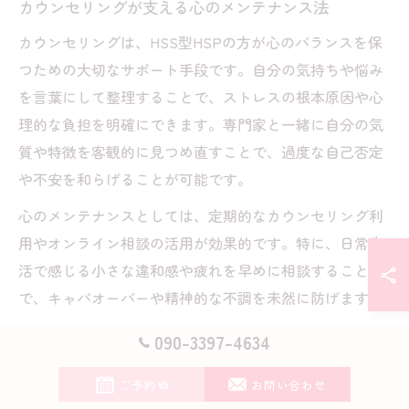
カウンセリングが支える心のメンテナンス法
カウンセリングは、HSS型HSPの方が心のバランスを保
つための大切なサポート手段です。自分の気持ちや悩み
を言葉にして整理することで、ストレスの根本原因や心
理的な負担を明確にできます。専門家と一緒に自分の気
質や特徴を客観的に見つめ直すことで、過度な自己否定
や不安を和らげることが可能です。
心のメンテナンスとしては、定期的なカウンセリング利
用やオンライン相談の活用が効果的です。特に、日常生
活で感じる小さな違和感や疲れを早めに相談すること
で、キャパオーバーや精神的な不調を未然に防げます。
カウンセリングを受ける際は、「自分に合ったカウンセ
090-3397-4634
ラー選び」や「継続的なフィードバックの受け取り方」
ご予約
お問い合わせ
も重要なポイントとなります。自分のペースで無理なく