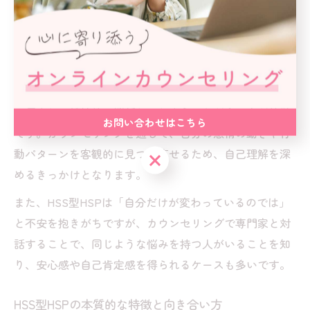
この矛盾した感情の揺れや、刺激を求めて行動しながら
も突然疲れやストレスを感じる背景を丁寧に紐解いてい
きます。
例えば、日常の中で「もっと新しいことに挑戦したい」
と感じる反面、人間関係や職場での些細な出来事に敏感
に反応し、精神的に消耗してしまうことが多い点が特徴
お問い合わせはこちら
です。カウンセリングを通じて、自分の感情の動きや行
動パターンを客観的に見つめ直せるため、自己理解を深
お問い合わせはこちら
めるきっかけとなります。
また、HSS型HSPは「自分だけが変わっているのでは」
と不安を抱きがちですが、カウンセリングで専門家と対
話することで、同じような悩みを持つ人がいることを知
り、安心感や自己肯定感を得られるケースも多いです。
HSS型HSPの本質的な特徴と向き合い方