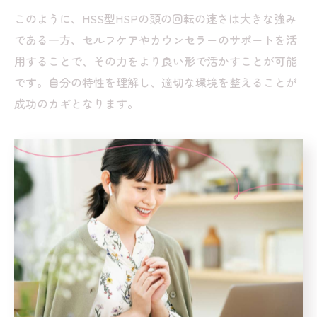
このように、HSS型HSPの頭の回転の速さは大きな強み
である一方、セルフケアやカウンセラーのサポートを活
用することで、その力をより良い形で活かすことが可能
です。自分の特性を理解し、適切な環境を整えることが
成功のカギとなります。
カウンセリングで探るHSS型HSP
の本質
カウンセリングが明かすHSS型HSPの深層心理
HSS型HSPは「刺激を求める活発さ」と「繊細さ」とい
う相反する気質を持つため、内面には複雑な心理的葛藤
が生まれやすいとされています。カウンセリングでは、