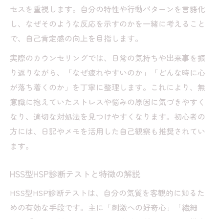
カウンセリングで知る限界サインの特徴
セスを重視します。自分の特性や行動パターンを言語化
HSS型HSPが見落としがちな疲れのサイン
し、なぜそのような反応を示すのかを一緒に考えること
セルフケアで整える心と体のバランス
で、自己肯定感の向上を目指します。
HSS型HSPキャパオーバーの予防策とは
実際のカウンセリングでは、日常の気持ちや出来事を振
カウンセリングが勧める休息の取り方
り返りながら、「なぜ疲れやすいのか」「どんな時に心
が落ち着くのか」を丁寧に整理します。これにより、無
意識に抱えていたストレスや悩みの原因に気づきやすく
なり、適切な対処法を見つけやすくなります。初心者の
方には、日記やメモを活用した自己観察も推奨されてい
ます。
HSS型HSP診断テストと特徴の解説
HSS型HSP診断テストは、自分の気質を客観的に知るた
めの有効な手段です。主に「刺激への好奇心」「繊細