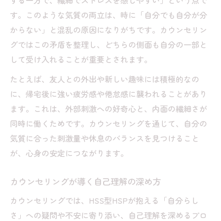
する一方で、繊細でストレスを感じやすい」という点で
HSS型HSP向いてる仕事の見極め方
す。このような気質の両立は、時に「自分でも自分が分
自分らしさ発見のためのカウンセリング活
からない」と混乱の原因になりがちです。カウンセリン
用術
グではこの矛盾を整理し、どちらの側面も自分の一部と
して受け入れることが重要とされます。
HSS型HSPあるあるから読み解く自分の特
徴
たとえば、友人との外出や新しい趣味には積極的なの
ストレスを感じやすい気質との向き合い方
に、帰宅後に強い疲労感や倦怠感に襲われることがあり
ます。これは、外部刺激への好奇心と、内面の繊細さが
カウンセリングで学ぶストレス対処の基本
同時に働くためです。カウンセリングを通じて、自分の
HSS型HSPがストレスを感じやすい理由
気質に合った刺激量や休息のバランスを見つけること
キャパオーバーを防ぐ具体的なセルフケア
が、心身の安定につながります。
カウンセリングが支える心のメンテナンス
法
カウンセリングが導く自己理解の深め方
刺激と繊細さの間で生じる負担の軽減策
カウンセリングでは、HSS型HSPが抱える「自分らし
限界サインを見抜くセルフケアの実践法
さ」への疑問や不安に寄り添い、自己理解を深めるプロ