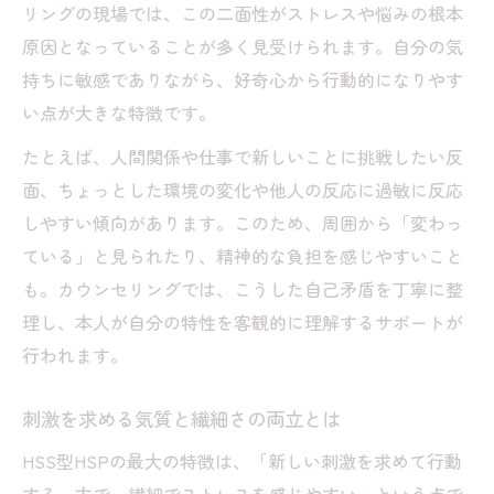
カウンセリングがサポートする自己受容
リングの現場では、この二面性がストレスや悩みの根本
原因となっていることが多く見受けられます。自分の気
天才型とも言われるHSS型HSPの頭の回転
持ちに敏感でありながら、好奇心から行動的になりやす
カウンセリングで探るHSS型HSPの本質
い点が大きな特徴です。
カウンセリングが明かすHSS型HSPの深層
心理
たとえば、人間関係や仕事で新しいことに挑戦したい反
面、ちょっとした環境の変化や他人の反応に過敏に反応
HSS型HSPの本質的な特徴と向き合い方
しやすい傾向があります。このため、周囲から「変わっ
カウンセリングで見つける自分自身の強み
ている」と見られたり、精神的な負担を感じやすいこと
気質理解が仕事や人間関係に与える影響
も。カウンセリングでは、こうした自己矛盾を丁寧に整
カウンセリングを活用した感情の整理法
理し、本人が自分の特性を客観的に理解するサポートが
自分らしさに気づくHSS型HSP診断のポイント
行われます。
カウンセリングで活かすHSS型HSP診断テ
スト
刺激を求める気質と繊細さの両立とは
診断結果をセルフケアや仕事選びに活用す
HSS型HSPの最大の特徴は、「新しい刺激を求めて行動
る方法