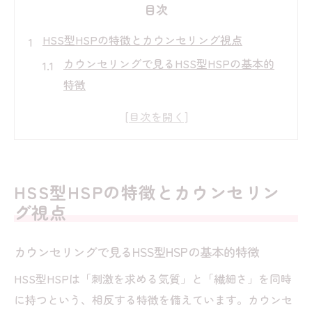
目次
HSS型HSPの特徴とカウンセリング視点
カウンセリングで見るHSS型HSPの基本的
特徴
刺激を求める気質と繊細さの両立とは
カウンセリングが導く自己理解の深め方
HSS型HSP診断テストと特徴の解説
変わってると感じる自分へのカウンセリン
HSS型HSPの特徴とカウンセリン
グ的視点
グ視点
繊細さと刺激への欲求が交差する心を解く
カウンセリングで紐解く繊細さの正体
カウンセリングで見るHSS型HSPの基本的特徴
刺激への強い欲求がもたらす矛盾と対話
HSS型HSPは「刺激を求める気質」と「繊細さ」を同時
HSS型HSPの女性に多い心の揺れを探る
に持つという、相反する特徴を備えています。カウンセ