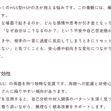
ストレス時のリセット衝動と向き合うコーピング
くのHSS型HSPの方が抱える悩みです。この衝動には、
心の負担を軽減するカウンセリングのステップ
ます。
り返す人間関係リセットを防ぐ実践的アプローチ
うな場面で起きるのか、どんな感情や思考が引き金となっ
カウンセリングで学ぶリセット癖の対策法
、「なぜ自分はこうなるのか？」という不安や自己否定感
人間関係リセット症候群の傾向を知る意味
ときや、相手の一言に過度に反応してしまうときにリセッ
リセット衝動を抑える日常の工夫とポイント
はない」と気づくことも、安心感や前向きな変化につなが
カウンセリングが支える継続的な人間関係構築
す。
問題発生時のカウンセリング的アプローチ
SS型HSPがカウンセリングを通じて自分軸を育てる秘訣
有効性
カウンセリングで自分軸を意識する第一歩
求（HSS）の両面を持つ独特な気質です。周囲への配慮と好
人間関係リセット癖改善に必要な自己受容
イクルに陥りやすい傾向があります。
HSS型HSPが対等な関係を築くカウンセリング術
を活用すると、自己分析や対人関係のパターンを深く見つめ
自分らしさを取り戻すカウンセリングの効果
に寄り添いながら、無理なく根本改善をサポートします。