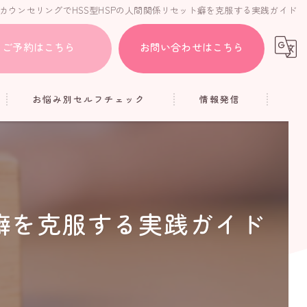
カウンセリングでHSS型HSPの人間関係リセット癖を克服する実践ガイド
ご予約はこちら
お問い合わせはこちら
お悩み別セルフチェック
情報発信
HSP
ブログ
人間関係
コラム
疲れ
ト癖を克服する実践ガイド
アダルトチルドレン
メンタル