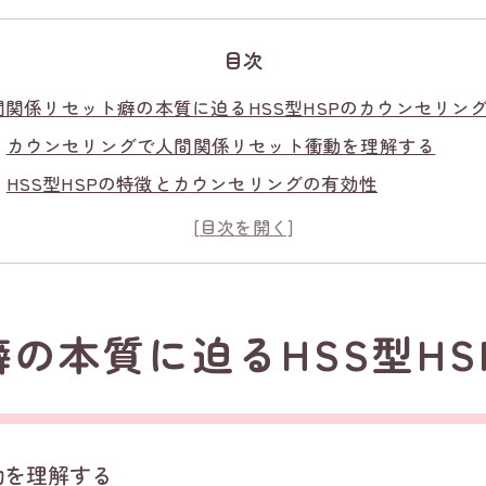
目次
間関係リセット癖の本質に迫るHSS型HSPのカウンセリン
カウンセリングで人間関係リセット衝動を理解する
HSS型HSPの特徴とカウンセリングの有効性
カウンセリングがもたらす自己理解の深め方
人間関係リセット癖とストレス耐性の関係を探る
カウンセリングで他人軸から自分軸へ変わる方法
セットしたくなる衝動と向き合うための心の整理法
の本質に迫るHSS型H
カウンセリングでリセット衝動の根本に気付く
HSS型HSPが抱えやすい感情の整理方法
人間関係リセットへの不安を言語化するコツ
動を理解する