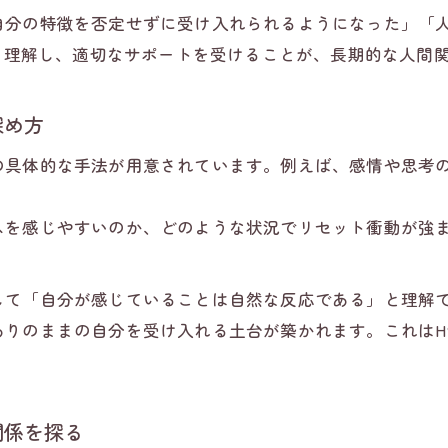
カウンセリングで境界線を意識する理由
自分の特徴を否定せずに受け入れられるようになった」「
惑をかけたくない気持ちとどう折り合いをつけるか考える
しく理解し、適切なサポートを受けることが、長期的な人間
カウンセリングで罪悪感との向き合い方を学ぶ
人間関係リセットと迷惑意識の関連を解説
深め方
HSS型HSP特有の配慮と自己犠牲を見直す
の具体的な手法が用意されています。例えば、感情や思考
自己肯定感を高めるカウンセリング支援
。
カウンセリングで負担感を和らげるアプローチ
スを感じやすいのか、どのような状況でリセット衝動が強
セットされた側の視点を知ることが回復への近道に
お問い合わせはこちら
お問い合わせはこちら
カウンセリングでリセットされた側の気持ちに寄り添う
して「自分が感じていることは自然な反応である」と理解
人間関係リセット症候群 された側の声を参考にする
りのままの自分を受け入れる土台が築かれます。これはHS
相手視点を理解するカウンセリングの実践法
振られた側の心理に学ぶ対等な関係性の大切さ
知恵袋の体験談活用とカウンセリングの視点
関係を探る