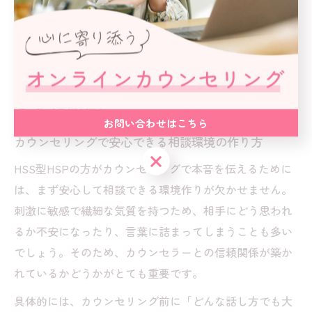
らしさを表現できるようになります。
悩みを抱えるHSS型HSPが安心で
きる相談法
お問い合わせはこちら
カウンセリングで安心できる相談環境の作り方
お問い合わせはこちら
HSS型HSPの方がカウンセリングで本音を伝えるために
は、まず安心して相談できる環境作りが欠かせません。
刺激に敏感で繊細な気質を持つため、相手にどう思われ
るか不安になったり、言葉に詰まってしまうことも多い
でしょう。そのため、カウンセラーとの信頼関係が築か
れているかどうかがとても重要です。
具体的には、カウンセリング前に「どんな話し方でも大