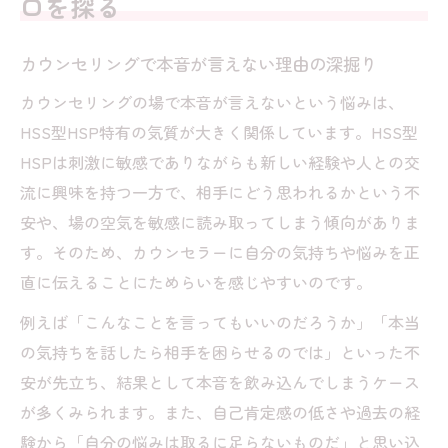
口を探る
とは
限界サインを見逃さないカウンセリングの
カウンセリングで本音が言えない理由の深掘り
活用法
カウンセリングの場で本音が言えないという悩みは、
伝えたい思いをカウンセリングで形にするコツ
HSS型HSP特有の気質が大きく関係しています。HSS型
カウンセリングで言葉に詰まる時の対処法
HSPは刺激に敏感でありながらも新しい経験や人との交
HSS型HSPが本音を言葉に変えるための準
流に興味を持つ一方で、相手にどう思われるかという不
備
安や、場の空気を敏感に読み取ってしまう傾向がありま
伝えたい気持ちを整理するカウンセリング
す。そのため、カウンセラーに自分の気持ちや悩みを正
習慣
直に伝えることにためらいを感じやすいのです。
カウンセリングで感情をうまく伝えるポイ
例えば「こんなことを言ってもいいのだろうか」「本当
ント
の気持ちを話したら相手を困らせるのでは」といった不
思いを形にするためのカウンセリング練習
安が先立ち、結果として本音を飲み込んでしまうケース
法
が多くみられます。また、自己肯定感の低さや過去の経
悩みを抱えるHSS型HSPが安心できる相談法
験から「自分の悩みは取るに足らないものだ」と思い込