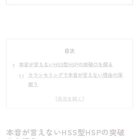
目次
本音が言えないHSS型HSPの突破口を探る
カウンセリングで本音が言えない理由の深
掘り
HSS型HSP特有の悩みにカウンセリングは
有効か
言いたいことが言えない自分への理解を深
める
本音が言えないHSS型HSPの突破
カウンセリングで突破口を見つける第一歩