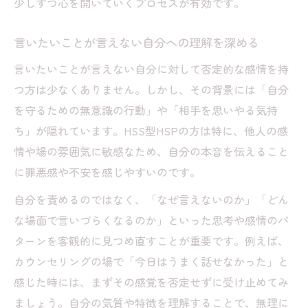
少しずつ心を開いていくプロセスが有効です。
HSS型HSPが自分を責めずに思いを伝える方法
カウンセリングで自己否定を和らげるポイ
言いたいことが言えない自分への理解を深める
ント
言いたいことが言えない自分に対して否定的な感情を持
思いを伝えても自分を責めないための考え
つ方は少なくありません。しかし、その背景には「自分
方
を守るための無意識の行動」や「相手を思いやる気持
カウンセリングで自己肯定感を高める工夫
ち」が隠れています。HSS型HSPの方は特に、他人の感
HSS型HSPが安心して話せる心構えの作り
情や場の雰囲気に敏感なため、自分の本音を伝えること
方
に罪悪感や不安を感じやすいのです。
自分を責めやすい時に使えるカウンセリン
自分を責めるのではなく、「なぜ言えないのか」「どん
グ術
な場面で言いづらくなるのか」といった思考や感情のパ
ターンを客観的に見つめ直すことが重要です。例えば、
カウンセリングの場で「今日はうまく話せなかった」と
感じた時には、まずその感覚を否定せずに受け止めてみ
ましょう。自分の気質や特徴を理解することで、無理に