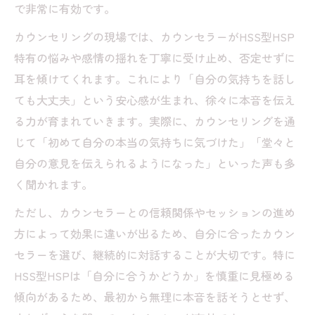
で非常に有効です。
心の壁をやわらげるためのカウンセリング
カウンセリングの現場では、カウンセラーがHSS型HSP
技法
特有の悩みや感情の揺れを丁寧に受け止め、否定せずに
カウンセリングにおける自己開示の進め方
耳を傾けてくれます。これにより「自分の気持ちを話し
本音を引き出すカウンセリングのポイント
ても大丈夫」という安心感が生まれ、徐々に本音を伝え
もしも言葉が詰まるなら実践したい心理テクニ
る力が育まれていきます。実際に、カウンセリングを通
ック
じて「初めて自分の本当の気持ちに気づけた」「堂々と
カウンセリングで言葉が出ない時の呼吸法
自分の意見を伝えられるようになった」といった声も多
心が詰まった時に使えるカウンセリングの
く聞かれます。
工夫
ただし、カウンセラーとの信頼関係やセッションの進め
HSS型HSPが実践できる安心の心理テクニ
方によって効果に違いが出るため、自分に合ったカウン
ック
セラーを選び、継続的に対話することが大切です。特に
カウンセリングで緊張を和らげる方法とは
HSS型HSPは「自分に合うかどうか」を慎重に見極める
言葉が出にくい時のカウンセリング対策
傾向があるため、最初から無理に本音を話そうとせず、