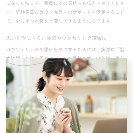
になった時こそ、率直にその気持ちも伝えてみてくださ
い。経験豊富なカウンセラーのサポートを活用すること
で、少しずつ本音を言葉にできるようになります。
思いを形にするためのカウンセリング練習法
カウンセリングで思いを形にするためには、実際に「話
す練習」を積み重ねることが効果的です。例えば、事前
にカウンセラーに「今日は話しにくいかもしれません」
と伝えておくことで、安心感を持ちながらセッションを
進められます。自宅で一人リハーサルするのもおすすめ
です。
さらに、オンラインカウンセリングのチャット機能やメ
ール相談を活用し、文章で気持ちを伝える練習を重ねる
のも有効です。こうした小さなステップが積み重なるこ
とで、「言いたいことが言えない」状態から脱し、自分