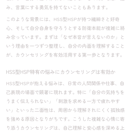
カウンセリングで安心できる相談環境の作
み、言葉にする勇気を持てないこともあります。
り方
このような背景には、HSS型HSPが持つ繊細さと好奇
HSS型HSPの不安を和らげるカウンセリン
心、そして自分自身を守ろうとする防衛本能が複雑に絡
グ活用法
み合っています。まずは「なぜ本音が言えないのか」と
安心感を高めるためのカウンセリングの流
いう理由を一つずつ整理し、自分の内面を理解すること
れ
が、カウンセリングを有効活用する第一歩となります。
悩みに寄り添うカウンセリングの選び方と
HSS型HSP特有の悩みにカウンセリングは有効か
は
カウンセリングで相談しやすくなる心がけ
HSS型HSPが抱える悩みは、日常の人間関係や仕事、自
己表現の場面で顕著に現れます。特に「自分の気持ちを
カウンセリングで心を開くためのポイント解説
うまく伝えられない」「刺激を求める一方で疲れやす
カウンセリングで心を開くための信頼関係
い」といった二面性は、周囲から理解されにくく孤独感
づくり
を強める原因となりがちです。こうした複雑な心情に寄
HSS型HSPが安心して話せるカウンセリン
り添うカウンセリングは、自己理解と安心感を深める上
グ姿勢