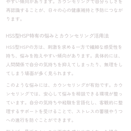
やすい傾向があります。カウンセリングで自分らしさを
カウンセリング視点で実践するセルフケア
再認識することが、日々の心の健康維持と予防につなが
の基本
ります。
がまん強さがうつ予防に活きるセルフケア
方法
HSS型HSP特有の悩みとカウンセリング活用法
カウンセリングで学ぶ自己理解と感情整理
HSS型HSPの方は、刺激を求める一方で繊細な感受性を
のコツ
持ち、悩みを抱えやすい傾向があります。具体的には、
セルフケア習慣とカウンセリングの相乗効
人間関係で自分の気持ちを抑えてしまったり、無理をし
果
てしまう場面が多く見られます。
がまん強い人が抱えるストレスの早期発見
このような悩みには、カウンセリングが有効です。カウ
術
ンセリングでは、安心して悩みを相談できる環境が整っ
今年注目のHSS型HSP向け相談ポイント
ています。自分の気持ちや経験を言語化し、客観的に整
カウンセリングで注目される最新サポート
理するサポートを受けることで、ストレスの蓄積やうつ
法紹介
への進行を防ぐことができます。
HSS型HSPの悩みに特化したカウンセリン