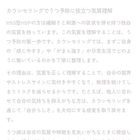
繊細な心を守るためのうつ予防ポイント解
カウンセリングでうつ予防に役立つ気質理解
説
HSS型HSPの方は繊細さと刺激への欲求を併せ持つ独自
カウンセリング活用で繊細な心を守る方法
の気質を持っています。この気質を理解することは、う
カウンセリングが繊細な心に与える安心感
つ予防の第一歩です。カウンセリングでは、まずご自身
の秘密
の「感じやすさ」や「がまん強さ」が日常生活でどのよ
うつリスク軽減のためのカウンセリング活
うに働いているのかを丁寧に整理します。
用術
その理由は、気質を正しく理解することで、自分の限界
繊細さを強みに変えるカウンセリングの工
やストレスサインに気付きやすくなり、無理を続けてし
夫
まうリスクを減らせるからです。たとえば、他人に合わ
カウンセリング受けづらい悩みの解消アプ
せて自分の気持ちを抑えがちな方は、カウンセリングを
ローチ
通じて「自分らしさ」を大切にする感覚を取り戻せま
良いカウンセラーの見分け方と信頼関係の
す。
築き方
うつ病は自分の気質や特徴を見失いがちなときに発症し
がまん強い人のためのセルフケア実践術