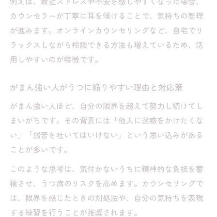
例えば、最近ストレスや不安を感じやすくなった場合、
グ活用術
カウンセラーが丁寧に耳を傾けることで、気持ちの整理
相談しやすいカウンセリングの選び方と工
が進みます。オンラインカウンセリングなど、自宅でリ
夫
ラックスしながら相談できる方法も増えているため、活
うつ予防に役立つ新しいカウンセリングア
用しやすいのが特徴です。
プローチ
がまん強い人がうつに陥りやすい理由と対応策
カウンセリングが苦手な人への安心相談ポ
イント
がまん強い人ほど、自分の限界を超えて努力し続けてし
まいがちです。その背景には「他人に迷惑をかけたくな
うつを遠ざける心理サポートの真髄を探る
い」「弱音を吐いてはいけない」という思い込みがある
カウンセリングで学ぶうつ予防の心理的ポ
ことが多いです。
イント
HSS型HSPが安心できる心理サポートの特
このような思考は、気付かないうちに精神的な負担を蓄
徴解説
積させ、うつ病のリスクを高めます。カウンセリングで
は、限界を感じたときの対処法や、自分の気持ちを表現
カウンセリングが支える自分らしさの育て
する練習を行うことが推奨されます。
方