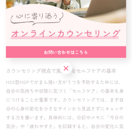
セラーに出会えた場合、回を重ねるごとに安心して相談
できるようになり、うつ病や精神的な不調の予防にもつ
ながります。
がまん強い人のためのセルフケア実
践術
お問い合わせはこちら
お問い合わせはこちら
カウンセリング視点で実践するセルフケアの基本
HSS型HSPでがまん強い方がうつを予防するためには、
自分の気持ちや状態に気づく「セルフケア」の基本を身
につけることが重要です。カウンセリングでは、まず自
分の心身の変化を小さなサインから見逃さずにキャッチ
する力を養います。具体的には、日記やメモに「今日の
気分」や「疲れやすさ」を記録すると、自分の変化に気