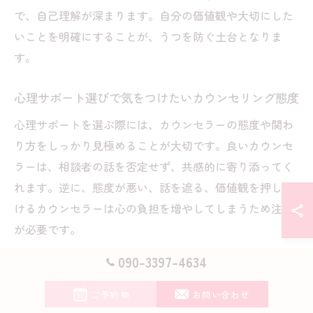
で、自己理解が深まります。自分の価値観や大切にした
いことを明確にすることが、うつを防ぐ土台となりま
す。
心理サポート選びで気をつけたいカウンセリング態度
心理サポートを選ぶ際には、カウンセラーの態度や関わ
り方をしっかり見極めることが大切です。良いカウンセ
ラーは、相談者の話を否定せず、共感的に寄り添ってく
れます。逆に、態度が悪い、話を遮る、価値観を押し付
けるカウンセラーは心の負担を増やしてしまうため注意
が必要です。
初回相談時に「自分の気質や悩みを丁寧に聞いてくれる
090-3397-4634
か」「安心して話せる雰囲気があるか」を確認しましょ
ご予約
お問い合わせ
う。口コミやカウンセラーのプロフィールを事前にチェ