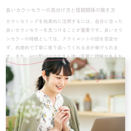
良いカウンセラーの見分け方と信頼関係の築き方
カウンセリングを効果的に活用するには、自分に合った
良いカウンセラーを見つけることが重要です。良いカウ
ンセラーの特徴としては、クライエントの話を否定せ
ず、共感的で丁寧に寄り添ってくれる点が挙げられま
す。また、HSS型HSPやがまん強い気質に理解があるか
どうかも大きなポイントです。
信頼関係を築くためには、初回相談時に「自分の悩みや
不安を率直に伝える」「カウンセラーの対応や態度が心
地よいかを観察する」ことが大切です。もし違和感があ
れば、無理に継続せず他の専門家を検討するのも一つの
方法です。
また、口コミや専門分野の確認も有効です。良いカウン