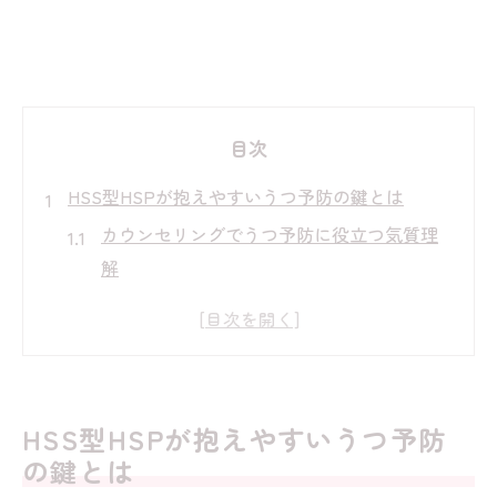
目次
HSS型HSPが抱えやすいうつ予防の鍵とは
カウンセリングでうつ予防に役立つ気質理
解
HSS型HSP特有の悩みとカウンセリング活
用法
がまん強い人がうつに陥りやすい理由と対
応策
HSS型HSPが抱えやすいうつ予防
カウンセリングで気付きやすいストレスサ
の鍵とは
イン