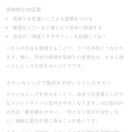
心理サポート選びで気をつけたいカウンセ
具体的な対応策
リング態度
気持ちを言葉にしてみる習慣をつける
うつを防ぐための信頼できるカウンセリン
無理をしていると感じたら早めに相談する
グ活用法
自分の「頑張りすぎサイン」を記録しておく
自分に合うカウンセリング技法の見つけ方
これらの方法を実践することで、うつの予防につながり
カウンセリング技法選びで重視すべきポイ
ます。特に、早めの相談や気持ちの言語化は、がまん強
ント
い人にとって大切なセルフケアです。
がまん強い人に合うカウンセリング手法の
カウンセリングで気付きやすいストレスサイン
特徴
HSS型HSPが安心できるカウンセリング技
カウンセリングを受けることで、自分では見落としがち
法とは
なストレスサインに気付きやすくなります。HSS型HSP
の方は「最近疲れやすい」「何となく気分が沈む」な
カウンセリングがうまくいく相性の見極め
ど、微細な変化を感じ取ることが多いです。
方
カウンセリング苦手な人のための選択ポイ