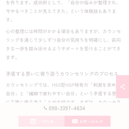
を作ります。成功例として、「自分の悩みが整理され、
今やるべきことが見えてきた」という体験談もありま
す。
心の整理には時間がかかる場合もありますが、カウンセ
リングを通じて少しずつ自分の気持ちを明確にし、前向
きな一歩を踏み出せるようサポートを受けることができ
ます。
矛盾する思いに寄り添うカウンセリングのプロセス
カウンセリングでは、HSS型HSP特有の「刺激を求める
自分」と「繊細で疲れやすい自分」という矛盾する思い
に丁寧に寄り添うことが大切です。まずは、カウンセラ
090-3397-4634
ーがクライアントの思いを否定せず、ありのまま受け止
める姿勢を持つことからプロセスが始まります。
ご予約
お問い合わせ