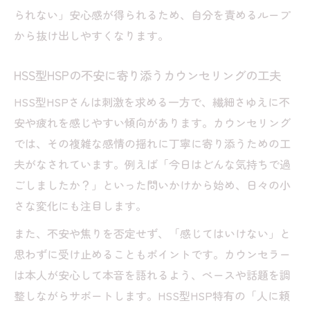
カウンセリングでHSS型HSPの本音を引き
られない」安心感が得られるため、自分を責めるループ
出す方法
から抜け出しやすくなります。
迷いがちな特性をカウンセリングで受け止めて
みる
HSS型HSPの不安に寄り添うカウンセリングの工夫
HSS型HSPの矛盾した特性にカウンセリン
HSS型HSPさんは刺激を求める一方で、繊細さゆえに不
グが効く理由
安や疲れを感じやすい傾向があります。カウンセリング
カウンセリングで自分の気質をやさしく受
では、その複雑な感情の揺れに丁寧に寄り添うための工
容するコツ
夫がなされています。例えば「今日はどんな気持ちで過
ごしましたか？」といった問いかけから始め、日々の小
HSS型HSPの迷いにカウンセリングが寄り
さな変化にも注目します。
添う瞬間
カウンセリングを通して特性を強みに変え
また、不安や焦りを否定せず、「感じてはいけない」と
る方法
思わずに受け止めることもポイントです。カウンセラー
HSS型HSPの葛藤解消に役立つカウンセリ
は本人が安心して本音を語れるよう、ペースや話題を調
ング活用術
整しながらサポートします。HSS型HSP特有の「人に頼