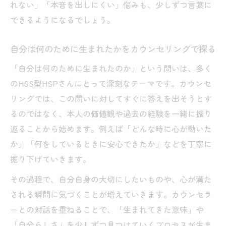
れない」「本音を出しにくい」悩みも、少しずつ言葉に
生きる意味に悩む時カウンセリングが与えるヒ
できるようになるでしょう。
ント
カウンセリングが生きる意味に気づくきっ
自分は何のために生まれたかをカウンセリングで探る
かけをくれる
「自分は何のために生まれたのか」という問いは、多く
HSS型HSPが納得できる人生観をカウンセ
のHSS型HSPさんにとって深刻なテーマです。カウンセ
リングで探す
リングでは、この問いに対してすぐに答えを出そうとす
生きづらさの原因をカウンセリングで明ら
るのではなく、本人の価値観や過去の経験を一緒に振り
かにする
返ることから始めます。例えば「どんな時に心が動いた
カウンセリングで自己価値を見出すプロセ
か」「何をしているときに安心できたか」などを丁寧に
スを体感
掘り下げていきます。
HSS型HSPの人生のヒントをカウンセリン
その過程で、自分自身の大切にしたいものや、心が満た
グで得る
される瞬間に気づくことが増えていきます。カウンセラ
矛盾した心を整理するカウンセリングのプロセ
ーとの対話を重ねることで、「生まれてきた意味」や
スとは
「自分らしさ」を少しずつ見つけていくプロセスが生ま