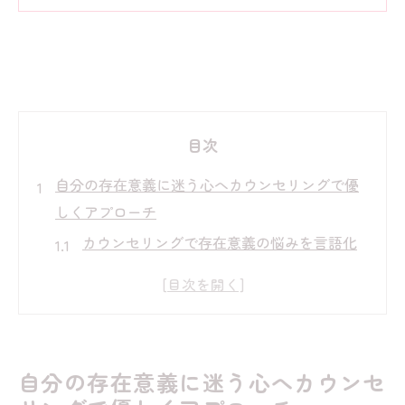
目次
自分の存在意義に迷う心へカウンセリングで優
しくアプローチ
カウンセリングで存在意義の悩みを言語化
する方法
HSS型HSPの不安に寄り添うカウンセリン
グの工夫
自分は何のために生まれたかをカウンセリ
自分の存在意義に迷う心へカウンセ
ングで探る