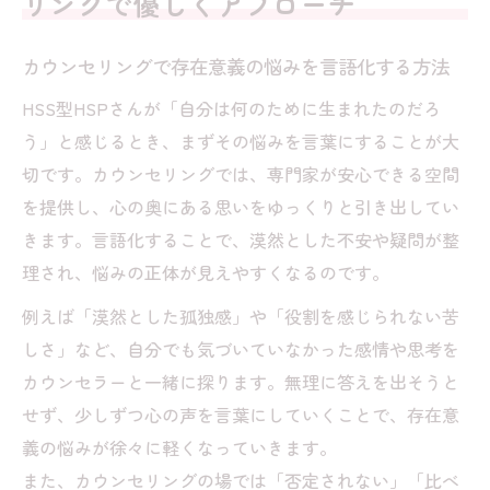
リングで優しくアプローチ
カウンセリングで自己否定のループを断ち
切るヒント
カウンセリングで存在意義の悩みを言語化する方法
HSS型HSPの繊細さに寄り添うカウンセリ
HSS型HSPさんが「自分は何のために生まれたのだろ
ングの実例
う」と感じるとき、まずその悩みを言葉にすることが大
HSS型HSPが抱える使命の問いとカウンセリン
切です。カウンセリングでは、専門家が安心できる空間
グの役割
を提供し、心の奥にある思いをゆっくりと引き出してい
カウンセリングで見つけるHSS型HSPの使
きます。言語化することで、漠然とした不安や疑問が整
命感の正体
理され、悩みの正体が見えやすくなるのです。
HSS型HSPの自己理解を深めるカウンセリ
例えば「漠然とした孤独感」や「役割を感じられない苦
ングの力
しさ」など、自分でも気づいていなかった感情や思考を
使命に悩むHSS型HSPにカウンセリングが
カウンセラーと一緒に探ります。無理に答えを出そうと
できること
せず、少しずつ心の声を言葉にしていくことで、存在意
HSS型HSPの葛藤をカウンセリングで受け
義の悩みが徐々に軽くなっていきます。
止める工夫
また、カウンセリングの場では「否定されない」「比べ