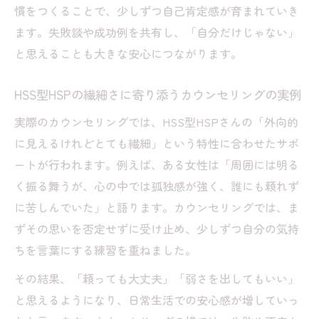
HSS型HSPが自分を肯定するためのカウン
慣をつくることで、少しずつ自己肯定感が育まれていき
セリング術
ます。失敗談や成功例を共有し、「自分だけじゃない」
と思えることも大きな安心につながります。
自分らしさを認めるカウンセリングの活用
ポイント
HSS型HSPの繊細さに寄り添うカウンセリングの実例
カウンセリングで自己否定を緩やかに手放
すヒント
実際のカウンセリングでは、HSS型HSPさんの「外向的
に見えるけれどとても繊細」という特性に合わせたサポ
HSS型HSPの強みを引き出すカウンセリン
ートが行われます。例えば、ある女性は「周囲には明る
グ体験談
く振る舞うが、心の中では孤独感が強く、誰にも頼れず
に苦しんでいた」と語ります。カウンセリングでは、ま
ずその思いを否定せずに受け止め、少しずつ自分の気持
ちを言葉にする練習を重ねました。
その結果、「頼っても大丈夫」「弱さを出してもいい」
と思えるようになり、日常生活での安心感が増していっ