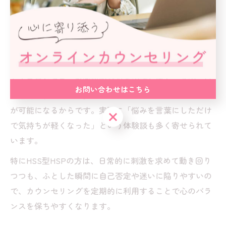
みにつながりやすく、日常生活でも葛藤や疲れを感じや
すい傾向があります。
カウンセリングは、このような複雑な特性を整理し、言
語化する場として非常に有効です。なぜなら、第三者で
あるカウンセラーが客観的な視点で話を聴くことで、自
お問い合わせはこちら
己否定や混乱から一歩引いて自分自身を見つめ直すこと
が可能になるからです。実際に「悩みを言葉にしただけ
お問い合わせはこちら
で気持ちが軽くなった」という体験談も多く寄せられて
います。
特にHSS型HSPの方は、日常的に刺激を求めて動き回り
つつも、ふとした瞬間に自己否定や迷いに陥りやすいの
で、カウンセリングを定期的に利用することで心のバラ
ンスを保ちやすくなります。