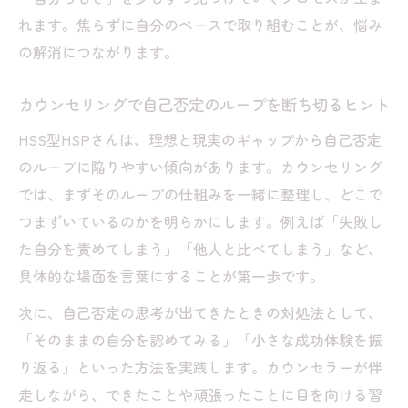
カウンセリングで矛盾した心を受け入れる
れます。焦らずに自分のペースで取り組むことが、悩み
技術を学ぶ
の解消につながります。
HSS型HSPの心の混乱をカウンセリングで
整理する方法
カウンセリングで自己否定のループを断ち切るヒント
矛盾する思いに寄り添うカウンセリングの
HSS型HSPさんは、理想と現実のギャップから自己否定
プロセス
のループに陥りやすい傾向があります。カウンセリング
カウンセリングで自己理解が深まる瞬間を
では、まずそのループの仕組みを一緒に整理し、どこで
体験する
つまずいているのかを明らかにします。例えば「失敗し
HSS型HSPの気持ちを整えるカウンセリン
た自分を責めてしまう」「他人と比べてしまう」など、
グの流れ
具体的な場面を言葉にすることが第一歩です。
ありのままの自分を受け入れるためのカウンセ
次に、自己否定の思考が出てきたときの対処法として、
リング活用法
「そのままの自分を認めてみる」「小さな成功体験を振
カウンセリングで自己受容の第一歩を踏み
り返る」といった方法を実践します。カウンセラーが伴
出す方法
走しながら、できたことや頑張ったことに目を向ける習