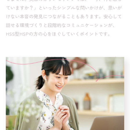
ていますか？」といったシンプルな問いかけが、思いが
けない本音の発見につながることもあります。安心して
話せる環境づくりと段階的なコミュニケーションが、
HSS型HSPの方の心をほぐしていくポイントです。
迷いがちな特性をカウンセリングで
受け止めてみる
HSS型HSPの矛盾した特性にカウンセリングが効く理
由
HSS型HSPは「刺激を求める自分」と「繊細で傷つきや
すい自分」という、一見正反対の特性を持ち合わせてい
るため、自己理解が難しくなりがちです。この矛盾が
「自分は何のために生まれたのか」といった根源的な悩