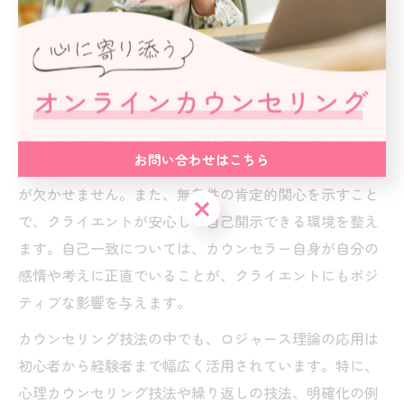
心」「自己一致」の三原則を重視しています。これらの
原則は、クライエントとの信頼関係を築くための土台と
なるため、実践的なカウンセリング技法の中心ともいえ
ます。
実際の応用例として、共感的理解を深めるためには、ク
お問い合わせはこちら
ライエントの話を傾聴し、相手の気持ちに寄り添う姿勢
が欠かせません。また、無条件の肯定的関心を示すこと
お問い合わせはこちら
で、クライエントが安心して自己開示できる環境を整え
ます。自己一致については、カウンセラー自身が自分の
感情や考えに正直でいることが、クライエントにもポジ
ティブな影響を与えます。
カウンセリング技法の中でも、ロジャース理論の応用は
初心者から経験者まで幅広く活用されています。特に、
心理カウンセリング技法や繰り返しの技法、明確化の例