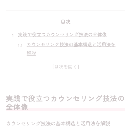
目次
実践で役立つカウンセリング技法の全体像
カウンセリング技法の基本構造と活用法を
解説
心理カウンセリングに必要なテクニックの
全体像
カウンセリングの三原則と技法の関係性と
は
実践で役立つカウンセリング技法の
カウンセリング技法5つの特徴と比較ポイン
全体像
ト
現場で使えるカウンセリング基本技法の選
カウンセリング技法の基本構造と活用法を解説
び方