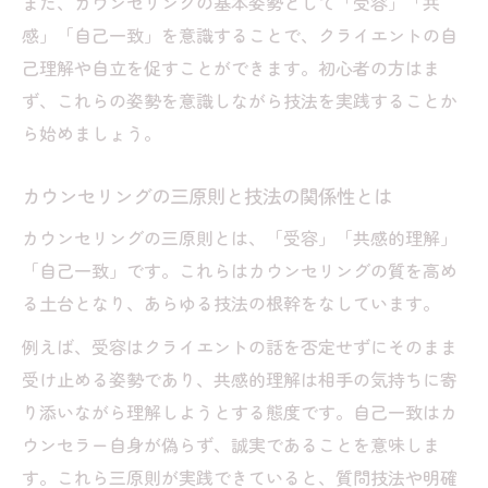
カウンセリング現場での適切な質問例とは
また、カウンセリングの基本姿勢として「受容」「共
感」「自己一致」を意識することで、クライエントの自
信頼関係とカウンセリング技法の関連性
己理解や自立を促すことができます。初心者の方はま
繰り返しや明確化を使った応答例とその効果
ず、これらの姿勢を意識しながら技法を実践することか
カウンセリング技法繰り返しの効果的な使
ら始めましょう。
い方
明確化を活かしたカウンセリング応答例ま
カウンセリングの三原則と技法の関係性とは
とめ
カウンセリングの三原則とは、「受容」「共感的理解」
カウンセリング質問例で改善する対話力
「自己一致」です。これらはカウンセリングの質を高め
繰り返し技法の実践例とメリット解説
る土台となり、あらゆる技法の根幹をなしています。
明確化とカウンセリング技法の組み合わせ
例えば、受容はクライエントの話を否定せずにそのまま
方
受け止める姿勢であり、共感的理解は相手の気持ちに寄
相談内容ごとに応用できるカウンセリング技法
り添いながら理解しようとする態度です。自己一致はカ
カウンセリング技法を相談内容別に使い分
ウンセラー自身が偽らず、誠実であることを意味しま
ける
す。これら三原則が実践できていると、質問技法や明確