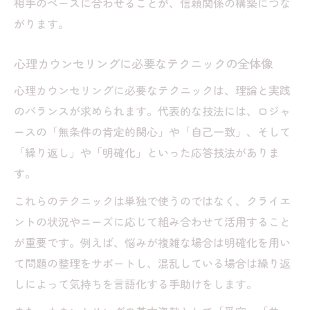
相手のペースに合わせることが、信頼関係の構築につな
術
がります。
ロジャース流カウンセリングで実感する変
化
心理カウンセリングに必要なテクニックの全体像
ロジャース三原則とカウンセリング実践例
心理カウンセリングに必要なテクニックは、理論と実践
現場で使えるロジャース理論の具体的テク
のバランスが求められます。代表的な技法には、ロジャ
ニック
ースの「無条件の肯定的関心」や「自己一致」、そして
カウンセリング現場で役立つロジャース技
「繰り返し」や「明確化」といった応答技法がありま
法
す。
信頼関係構築に必要なカウンセリングのコツ
これらのテクニックは単独で使うのではなく、クライエ
カウンセリングで信頼関係を築く基礎知識
ントの状況やニーズに応じて組み合わせて活用すること
が重要です。例えば、悩みが複雑な場合は明確化を用い
安心感を生むカウンセリング姿勢のポイン
て問題の整理をサポートし、混乱している場合は繰り返
ト
しによって気持ちを言語化する手助けをします。
信頼を高めるカウンセリング技法の選び方