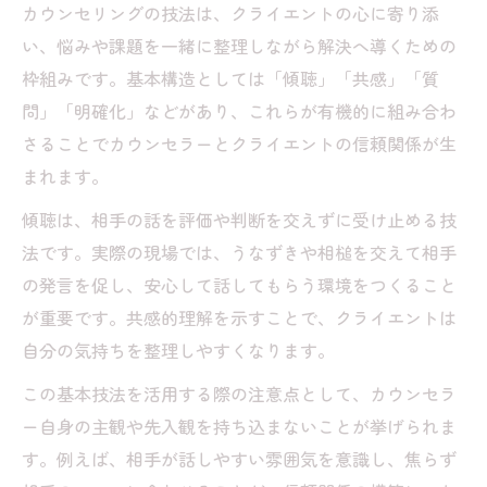
カウンセリングの技法は、クライエントの心に寄り添
カウンセリング基本姿勢から学ぶ対話スキル向
い、悩みや課題を一緒に整理しながら解決へ導くための
上
枠組みです。基本構造としては「傾聴」「共感」「質
カウンセリングの4つの基本姿勢を実践に活
問」「明確化」などがあり、これらが有機的に組み合わ
かす
さることでカウンセラーとクライエントの信頼関係が生
対話力を高めるカウンセリングの基本技法
まれます。
とは
傾聴は、相手の話を評価や判断を交えずに受け止める技
カウンセリングで役立つ傾聴と共感のコツ
法です。実際の現場では、うなずきや相槌を交えて相手
質問の仕方で変わるカウンセリング効果の
の発言を促し、安心して話してもらう環境をつくること
秘密
が重要です。共感的理解を示すことで、クライエントは
明確化を意識したカウンセリングの会話例
自分の気持ちを整理しやすくなります。
紹介
この基本技法を活用する際の注意点として、カウンセラ
ロジャース理論を現場のカウンセリングで活か
ー自身の主観や先入観を持ち込まないことが挙げられま
す
す。例えば、相手が話しやすい雰囲気を意識し、焦らず
カウンセリング技法ロジャース理論の応用