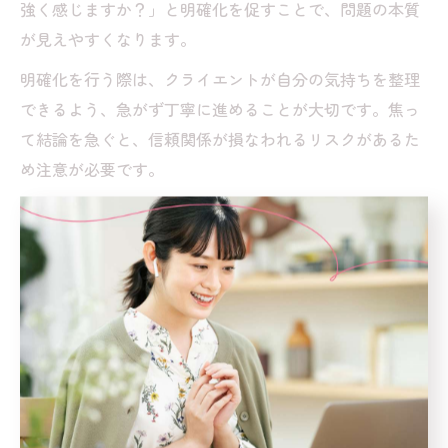
強く感じますか？」と明確化を促すことで、問題の本質
が見えやすくなります。
明確化を行う際は、クライエントが自分の気持ちを整理
できるよう、急がず丁寧に進めることが大切です。焦っ
て結論を急ぐと、信頼関係が損なわれるリスクがあるた
め注意が必要です。
ロジャース理論を現場のカウンセリ
ングで活かす
カウンセリング技法ロジャース理論の応用術
カウンセリングの現場でよく用いられる理論の一つが、
ロジャース理論です。ロジャース理論は、カウンセリン
グの基本技法として「共感的理解」「無条件の肯定的関