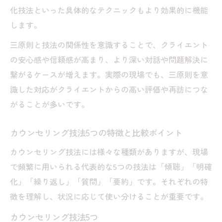
状況に応じたカウンセリング質問の仕方と
化技法といった具体的なテクニックもより効果的に機能
は
します。
心理カウンセリング技法の応用例と工夫
三原則と技法の関係性を意識することで、クライエント
カウンセリング技法5つの選択基準を解説
の安心感や信頼感が高まり、より深い対話や問題解決に
相談内容別カウンセリング技法活用のコツ
繋がるケースが増えます。実際の現場でも、三原則を意
識した対応がクライエントからの高い評価や再訪につな
がることが多いです。
カウンセリング技法5つの特徴と比較ポイント
カウンセリング技法には様々な種類がありますが、現場
で頻繁に用いられる代表的な5つの技法は「傾聴」「明確
化」「繰り返し」「質問」「要約」です。それぞれの特
徴を理解し、状況に応じて使い分けることが重要です。
カウンセリング技法5つ