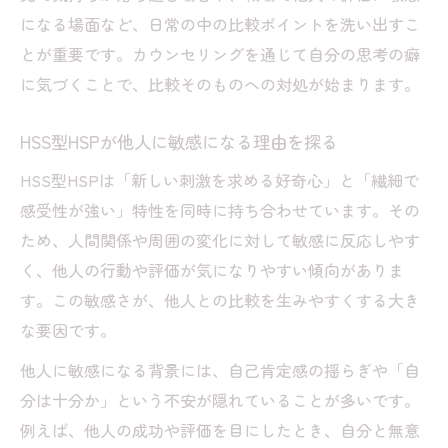
比較癖を和らげるためのセルフケア提案
になる場面など、日常の中の比較ポイントを洗い出すこ
カウンセリングを使った自分へのやさしさ
とが重要です。カウンセリングを通じて自分の思考の癖
習得法
に気づくことで、比較そのものへの対処が始まります。
他人との違いを認めるための心の整え方
カウンセリングで自分の個性を見直す視点
HSS型HSPが他人に敏感になる理由を探る
HSS型HSPが違いを受け入れるコツを学ぶ
HSS型HSPは「新しい刺激を求める好奇心」と「繊細で
比較よりも理解を深めるカウンセリング活
感受性が強い」特性を同時に持ち合わせています。その
用
ため、人間関係や周囲の変化に対して敏感に反応しやす
他人と違う自分を肯定する練習法
く、他人の行動や評価が気になりやすい傾向がありま
す。この敏感さが、他人との比較を生みやすくする大き
心を整えるためのカウンセリング活用ポイ
な要因です。
ント
比較癖から抜け出す実践的カウンセリング活用
他人に敏感になる背景には、自己肯定感の揺らぎや「自
分は十分か」という不安が隠れていることが多いです。
カウンセリングで比較癖を改善する実例
例えば、他人の成功や評価を目にしたとき、自分と無意
HSS型HSP向けカウンセリングの活用法