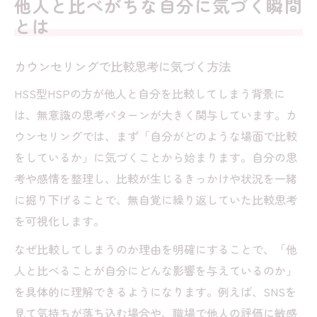
他人と比べがちな自分に気づく瞬間
HSS型HSPが抱える比較の苦しみを解明
とは
カウンセリングで苦しみの根本を見つめる
HSS型HSP特有の比較ストレスとは何か
カウンセリングで比較思考に気づく方法
他人と比べて疲れる理由をカウンセリング
HSS型HSPの方が他人と自分を比較してしまう背景に
で整理
は、無意識の思考パターンが大きく関与しています。カ
自己否定とカウンセリングの重要性を考え
ウンセリングでは、まず「自分がどのような場面で比較
る
をしているか」に気づくことから始まります。自分の思
考や感情を整理し、比較が生じるきっかけや状況を一緒
繊細さと刺激欲求が生む葛藤を深掘りする
に掘り下げることで、無自覚に繰り返していた比較思考
カウンセリングで自己肯定感を育む方法
を可視化します。
カウンセリングで自己肯定感を高めるコツ
なぜ比較してしまうのか理由を明確にすることで、「他
他人比較を手放すための心の土台作り
人と比べることが自分にどんな影響を与えているのか」
HSS型HSPが実践したい自己受容のカウン
を具体的に理解できるようになります。例えば、SNSを
セリング
見て気持ちが落ち込む場合や、職場で他人の評価に敏感