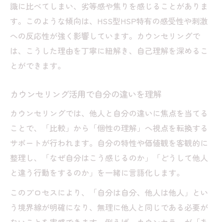
識に比べてしまい、劣等感や焦りを感じることがありま
比較習慣を変えるためのカウンセリング実
す。このような傾向は、HSS型HSP特有の感受性や刺激
践法
への反応性が強く影響しています。カウンセリングで
カウンセリングで効果的な思考転換を体験
は、こうした理由を丁寧に紐解き、自己理解を深めるこ
日常に活かすカウンセリングでの気づき
とができます。
HSS型HSPが限界を察知するサインと対処法
カウンセリングで限界サインを早期発見す
カウンセリング活用で自分の違いを理解
る
カウンセリングでは、他人と自分の違いに焦点を当てる
HSS型HSPが感じやすい疲労のサインと対
ことで、「比較」から「個性の理解」へ視点を転換する
策
サポートが行われます。自分の特性や価値観を客観的に
限界を感じた時のカウンセリング相談の勧
整理し、「なぜ自分はこう感じるのか」「どうして他人
め
と違う行動をするのか」を一緒に言語化します。
カウンセリングで無理を手放す考え方を学
このプロセスにより、「自分は自分、他人は他人」とい
ぶ
う境界線が明確になり、無理に他人と同じである必要が
限界サインを知り自己調整するカウンセリ