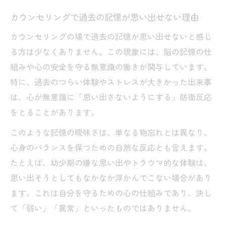
記憶が曖昧になる背景とカウンセリングの
カウンセリングで過去の記憶が思い出せない理由
支援
カウンセリングの場で過去の記憶が思い出せないと感じ
カウンセリングで過去を無理に掘り下げな
る方は少なくありません。この現象には、脳の記憶の仕
い大切さ
組みや心の安全を守る無意識の働きが関与しています。
昔の記憶がない人にも寄り添うカウンセリ
特に、過去のつらい体験やストレスが大きかった出来事
ング
は、心が無意識に「思い出さないようにする」防衛反応
過去の記憶があまりない時の安心できる対
をとることがあります。
話法
このような記憶の曖昧さは、単なる物忘れとは異なり、
カウンセリングで心の整理を進める理由
心身のバランスを保つための自然な反応とも言えます。
昔の記憶が薄い原因に注目した安心の対話法
たとえば、幼少期の嫌な思い出やトラウマ的な体験は、
カウンセリングで昔の記憶が薄い原因を探
思い出そうとしてもなかなか浮かんでこない場合があり
る
ます。これは自分を守るための心の仕組みであり、決し
て「弱い」「異常」といったものではありません。
昔の記憶がない人向けカウンセリングの工
夫