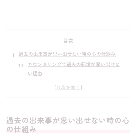
目次
過去の出来事が思い出せない時の心の仕組み
カウンセリングで過去の記憶が思い出せな
い理由
心の防衛機能とカウンセリングの役割
昔の記憶が薄い原因とカウンセリングの関
係
過去の記憶があまりない時の心の反応
過去の出来事が思い出せない時の心
カウンセリングで解き明かす記憶の曖昧さ
の仕組み
カウンセリングで記憶が曖昧な理由に寄り添う