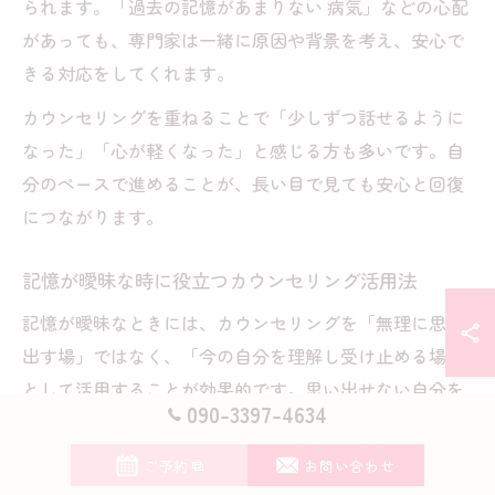
られます。「過去の記憶があまりない 病気」などの心配
があっても、専門家は一緒に原因や背景を考え、安心で
きる対応をしてくれます。
カウンセリングを重ねることで「少しずつ話せるように
なった」「心が軽くなった」と感じる方も多いです。自
分のペースで進めることが、長い目で見ても安心と回復
につながります。
記憶が曖昧な時に役立つカウンセリング活用法
記憶が曖昧なときには、カウンセリングを「無理に思い
出す場」ではなく、「今の自分を理解し受け止める場」
として活用することが効果的です。思い出せない自分を
090-3397-4634
否定せず、安心して話せる環境を整えることで、心の緊
張がほぐれやすくなります。
ご予約
お問い合わせ