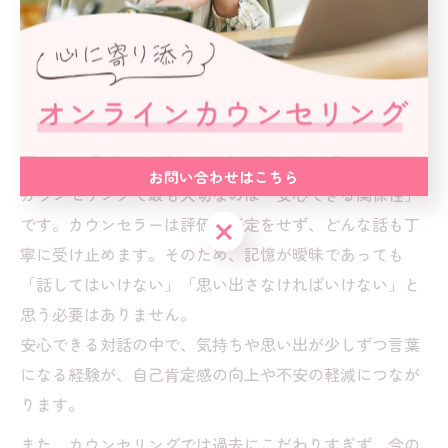
できる空間で少しずつ心を開いていくことで、自然と断
片的な記憶や気持ちが浮かぶことがあります。
「思い出さなければいけない」というプレッシャーを手
放し、自分のペースで進めることが重要です。
安心できるカウンセリングと記憶の扱い方
お問い合わせはこちら
カウンセリングで最も大切なのは「安心できる関係性」
です。カウンセラーは評価や否定をせず、どんな話も丁
お問い合わせはこちら
寧に受け止めます。そのため、記憶が曖昧であっても
「話してはいけない」「思い出さなければいけない」と
思う必要はありません。
安心できる対話の中で、気持ちや思い出が少しずつ言葉
になる経験が、自己肯定感の向上や不安の軽減につなが
ります。
また、カウンセリングでは過去にこだわりすぎず、今の