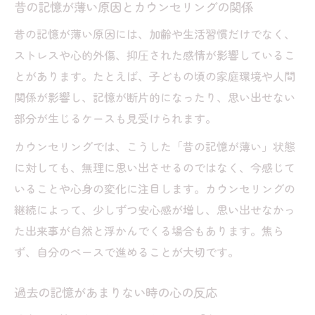
ング
昔の記憶が薄い原因とカウンセリングの関係
記憶が思い出せない不安を和らげる実践ヒント
昔の記憶が薄い原因には、加齢や生活習慣だけでなく、
カウンセリングで不安を和らげる具体的な
ストレスや心的外傷、抑圧された感情が影響しているこ
方法
とがあります。たとえば、子どもの頃の家庭環境や人間
記憶が思い出せない時のセルフケアとカウ
関係が影響し、記憶が断片的になったり、思い出せない
ンセリング
部分が生じるケースも見受けられます。
過去の記憶がない時の安心できる対処法
カウンセリングでは、こうした「昔の記憶が薄い」状態
カウンセリングで不安感を軽減するポイン
に対しても、無理に思い出させるのではなく、今感じて
ト
いることや心身の変化に注目します。カウンセリングの
継続によって、少しずつ安心感が増し、思い出せなかっ
記憶が曖昧な時に役立つカウンセリング活
た出来事が自然と浮かんでくる場合もあります。焦ら
用法
ず、自分のペースで進めることが大切です。
自分のペースで進めるカウンセリングの安心感
カウンセリングは自分のペースで話せる安
過去の記憶があまりない時の心の反応
心感