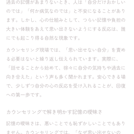
過去の記憶があまりないとき、人は「自分だけおかしい
記憶が思い出せない時に寄り添う進め方
のでは」「何か病気なのでは」と不安になることがあり
無理なく進めるカウンセリングの特徴とは
ます。しかし、心の仕組みとして、つらい記憶や負担の
カウンセリングで感じる安心なサポート体
大きい体験をあえて思い出さないようにする反応は、誰
制
にでも起こり得る自然な現象です。
自分らしく向き合えるカウンセリングの魅
カウンセリング現場では、「思い出せない自分」を責め
力
る必要はないと繰り返し伝えられています。実際に、
「話せることから始めて、徐々に自分の気持ちや過去に
向き合えた」という声も多く聞かれます。安心できる場
で、少しずつ自分の心の反応を受け入れることが、回復
への第一歩です。
カウンセリングで解き明かす記憶の曖昧さ
記憶の曖昧さは、悪いことでも恥ずかしいことでもあり
ません。カウンセリングでは、「なぜ思い出せないの