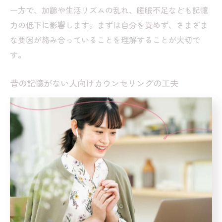
一方で、加齢や生活リズムの乱れ、睡眠不足なども記憶
力の低下に影響します。まずは自分を責めず、さまざま
な要因が絡み合っていることを理解することが大切で
す。
昔の記憶がない人向けカウンセリングの工夫
昔の記憶が思い出せない方へのカウンセリングでは、
「無理に思い出させようとしない」ことが基本です。カ
ウンセラーは、記憶の有無にこだわらず、今感じている
気持ちや身体感覚に寄り添うアプローチを重視します。
例えば、「今ここ」で感じる安心感や緊張など、現在の
感覚を言葉にすることから始める場合が多いです。
また、絵や写真、音楽などを使って間接的に過去の感情
に触れる方法もあります。記憶が曖昧なままでも、安心