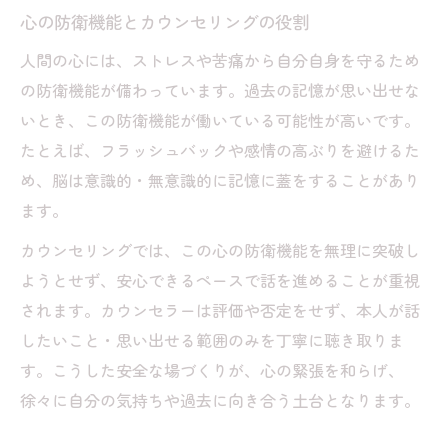
心の防衛機能とカウンセリングの役割
安心できるカウンセリングと記憶の扱い方
人間の心には、ストレスや苦痛から自分自身を守るため
昔の記憶が薄い原因と心のケアの関係
の防衛機能が備わっています。過去の記憶が思い出せな
カウンセリングで無理なく話せる方法
いとき、この防衛機能が働いている可能性が高いです。
辛い過去を無理に話さなくて良いカウンセリン
たとえば、フラッシュバックや感情の高ぶりを避けるた
グとは
め、脳は意識的・無意識的に記憶に蓋をすることがあり
カウンセリングで辛い過去を無理に話さな
ます。
い理由
カウンセリングでは、この心の防衛機能を無理に突破し
安心できるカウンセリングの流れと工夫
ようとせず、安心できるペースで話を進めることが重視
過去を振り返ることが苦しいときの対応方
されます。カウンセラーは評価や否定をせず、本人が話
法
したいこと・思い出せる範囲のみを丁寧に聴き取りま
カウンセリングで自分のペースを大切にす
す。こうした安全な場づくりが、心の緊張を和らげ、
る意味
徐々に自分の気持ちや過去に向き合う土台となります。
辛い過去が思い出せない方へのカウンセリ