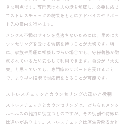
職場や家庭で簡単にできるストレスチェックの
きな利点です。専門家は本人の話を傾聴し、必要に応じ
進め方
てストレスチェックの結果をもとにアドバイスやサポー
カウンセリングと連携した家庭でのストレ
ト先の案内を行います。
スチェック
メンタル不調のサインを見逃さないためには、早めにカ
職場で実践できるストレスチェックと相談
ウンセリングを受ける習慣を持つことが大切です。特
方法
に、家族や周囲に相談しづらい場合でも、守秘義務が徹
厚生労働省の無料ツールとカウンセリング
底されているため安心して利用できます。自分が「大丈
活用法
夫」と思っていても、専門家のサポートを受けること
で、より早い段階で対応策をとることが可能です。
ストレスチェック義務化とカウンセリング
の実際
ストレスチェックとカウンセリングの違いと役割
家庭で使える簡易ストレスチェックと相談
例
ストレスチェックとカウンセリングは、どちらもメンタ
ルヘルスの維持に役立つものですが、その役割や特徴に
メンタルが弱っている時の兆候を見極めるヒン
は違いがあります。ストレスチェックは厚生労働省が推
ト