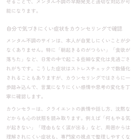
せることで、メンタル不調の早期発見と適切な対応が可
の連動性
能になります。
職場でのメンタルケアにおけるカウンセリ
ング活用法
自分で気づきにくい症状をカウンセリングで確認
厚生労働省のストレスチェック義務と相談
メンタル不調のサインは、本人が自覚しにくいことが少
体制
なくありません。特に「朝起きるのがつらい」「食欲が
カウンセリングで義務化ストレスチェック
落ちた」など、日常の中で起こる些細な変化は見過ごさ
を活かす方法
れがちです。こうした症状はストレスチェックで数値化
学生や社会人に役立つ心のストレスチェック実
されることもありますが、カウンセリングではさらに一
践例
歩踏み込んで、言葉になりにくい感情や思考の変化を丁
カウンセリングと連携した学生向けストレ
寧に確認します。
スチェック
カウンセラーは、クライエントの表情や話し方、沈黙な
社会人が実践できるセルフストレスチェッ
どからも心の状態を読み取ります。例えば「何もやる気
クと相談法
が起きない」「理由もなく涙が出る」など、周囲からは
家庭と職場で役立つカウンセリング相談事
理解されにくい症状も、専門家の視点で整理しやすくな