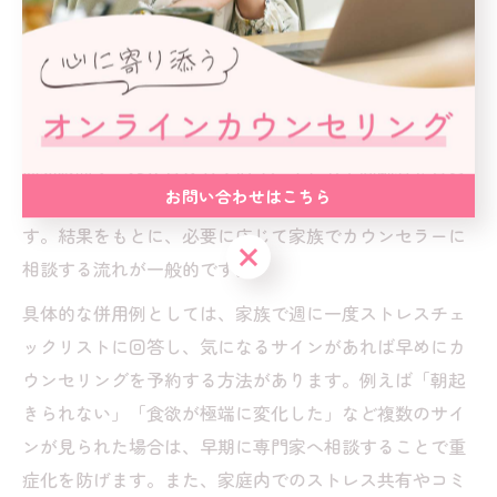
家庭でのストレスチェックとカウンセリング併用例
家庭でもストレスチェックとカウンセリングを併用する
ことで、家族全体の心の健康を守ることができます。最
近では厚生労働省の無料ストレスチェックや家庭向けの
簡易診断ツールが普及しており、子どもや高齢者を含め
お問い合わせはこちら
た家族全員でセルフチェックを行うケースが増えていま
す。結果をもとに、必要に応じて家族でカウンセラーに
お問い合わせはこちら
相談する流れが一般的です。
具体的な併用例としては、家族で週に一度ストレスチェ
ックリストに回答し、気になるサインがあれば早めにカ
ウンセリングを予約する方法があります。例えば「朝起
きられない」「食欲が極端に変化した」など複数のサイ
ンが見られた場合は、早期に専門家へ相談することで重
症化を防げます。また、家庭内でのストレス共有やコミ