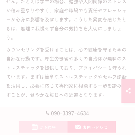
せん。たとえば学生の場合、勉強や人間関係のストレス
が積み重なりやすく、家庭や職場でも責任やプレッシャ
ーが心身に影響を及ぼします。こうした異変を感じたと
きは、無理に我慢せず自分の気持ちを大切にしましょ
う。
カウンセリングを受けることは、心の健康を守るための
自然な行動です。厚生労働省や多くの自治体が無料のス
トレスチェックを提供しており、プライバシーも守られ
ています。まずは簡単なストレスチェックやセルフ診断
を活用し、必要に応じて専門家に相談する一歩を踏み出
すことが、健やかな毎日への近道となります。
090-3397-4634
ストレスチェック義務化の意義とカ
ご予約
お問い合わせ
ウンセリングの役割