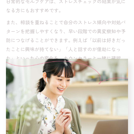
日常的なセルフケアは、ストレスチェックの結果が気に
なる方にもおすすめです。
また、相談を重ねることで自分のストレス傾向や対処パ
ターンを把握しやすくなり、早い段階での異変察知や予
防につなげることができます。例えば「以前は好きだっ
たことに興味が持てない」「人と話すのが億劫になっ
た」といった心の変化を、カウンセラーと一緒に確認
し、具体的な改善策を考えられます。
日常ケアの継続には、無理なくできる範囲から始めるこ
とがポイントです。カウンセリングを通じて得た方法を
家族や同僚と共有することで、身近なサポート体制を整
える工夫も有効です。プライバシー保護や相談内容の秘
密保持についても、事前に確認しておくと安心して利用
できます。