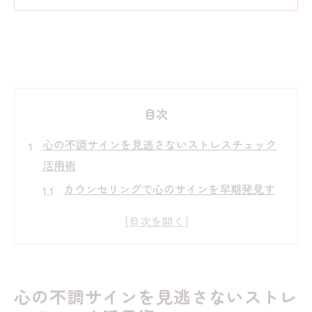
目次
心の不調サインを見逃さないストレスチェック
活用術
カウンセリングで心のサインを早期発見す
る方法
ストレスチェックとカウンセリングの違い
と役割
自分で気づきにくい症状をカウンセリング
心の不調サインを見逃さないストレ
で確認