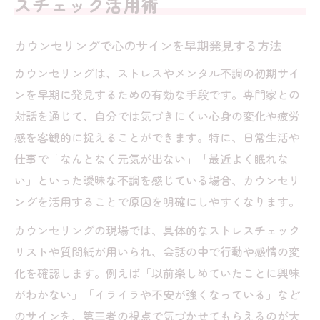
スチェック活用術
ストレスチェックの結果から相談先を選ぶ
ポイント
カウンセリングで心のサインを早期発見する方法
カウンセリングが心の健康維持に果たす重
カウンセリングは、ストレスやメンタル不調の初期サイ
要性
ンを早期に発見するための有効な手段です。専門家との
カウンセリングと組み合わせたセルフケア方法
対話を通じて、自分では気づきにくい心身の変化や疲労
カウンセリングを活用したストレスセルフ
感を客観的に捉えることができます。特に、日常生活や
ケア術
仕事で「なんとなく元気が出ない」「最近よく眠れな
ストレスチェックと自己対処法の選び方
い」といった曖昧な不調を感じている場合、カウンセリ
カウンセリング相談を通じてできる日常ケ
ングを活用することで原因を明確にしやすくなります。
アの工夫
カウンセリングの現場では、具体的なストレスチェック
家庭でのストレスチェックとカウンセリン
リストや質問紙が用いられ、会話の中で行動や感情の変
グ併用例
化を確認します。例えば「以前楽しめていたことに興味
心が弱っている時のセルフチェックと相談
がわかない」「イライラや不安が強くなっている」など
方法
のサインを、第三者の視点で気づかせてもらえるのが大