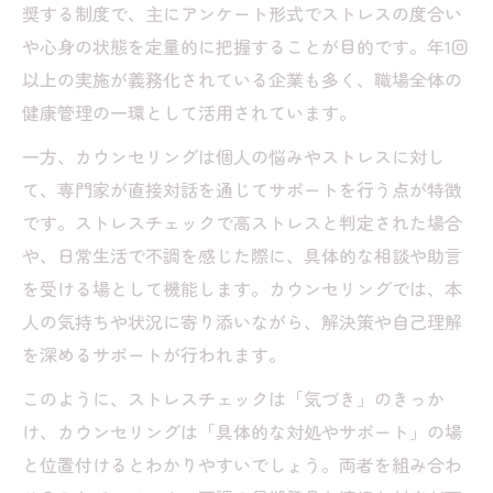
奨する制度で、主にアンケート形式でストレスの度合い
ストレスチェックで現れるメンタル不調の
や心身の状態を定量的に把握することが目的です。年1回
サイン
以上の実施が義務化されている企業も多く、職場全体の
カウンセリングで相談すべき心の兆候とは
健康管理の一環として活用されています。
心が弱っている時のセルフチェックポイン
一方、カウンセリングは個人の悩みやストレスに対し
ト
て、専門家が直接対話を通じてサポートを行う点が特徴
ストレス限界サインとカウンセリングの必
です。ストレスチェックで高ストレスと判定された場合
要性
や、日常生活で不調を感じた際に、具体的な相談や助言
日常で感じる異変とカウンセリングへの一
を受ける場として機能します。カウンセリングでは、本
歩
人の気持ちや状況に寄り添いながら、解決策や自己理解
ストレスチェック義務化の意義とカウンセリン
を深めるサポートが行われます。
グの役割
このように、ストレスチェックは「気づき」のきっか
カウンセリングが果たす義務化時代の役割
け、カウンセリングは「具体的な対処やサポート」の場
とは
と位置付けるとわかりやすいでしょう。両者を組み合わ
ストレスチェック義務化とカウンセリング