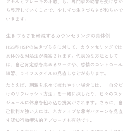
クセルとブレーキの矛盾」も、専門家の助言を受けなが
る理由
ら整理していくことで、少しずつ生きづらさが和らいで
カウンセリングで繊細さと刺激欲求を理解
いきます。
する方法
HSS型HSPのアクセルとブレーキを調整す
生きづらさを軽減するカウンセリングの具体例
るカウンセリング
HSS型HSPの生きづらさに対して、カウンセリングでは
HSS型HSPのしんどい時期に役立つカウン
具体的な対処法が提案されます。代表的な方法として
セリング活用
は、自己肯定感を高めるワークや、感情のコントロール
カウンセリングで感じる安心感と自己受容
練習、ライフスタイルの見直しなどがあります。
の広げ方
たとえば、刺激を求めて疲れやすい場合には、「自分だ
刺激に敏感な日常をカウンセリングで整え
けのリフレッシュ方法」を一緒に探したり、日々のスケ
るコツ
ジュールに休息を組み込む提案がされます。さらに、自
HSS型HSPならではの悩みとカウンセリングで
己批判が強い人には、ネガティブな思考パターンを見直
できる対処法
す認知行動療法的アプローチも有効です。
カウンセリングでHSS型HSP特有の悩みを