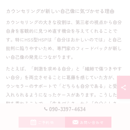
カウンセリングが新しい自己像に気づかせる理由
カウンセリングの大きな役割は、第三者の視点から自分
自身を客観的に見つめ直す機会を与えてくれることで
す。特にHSS型HSPは「自分はおかしいのでは」と自己
批判に陥りやすいため、専門家のフィードバックが新し
い自己像の発見につながります。
たとえば、「刺激を求める自分」と「繊細で傷つきやす
い自分」を両立させることに葛藤を感じていた方が、カ
ウンセラーのサポートで「どちらも自分である」と受け
入れられるようになったケースがあります。こうした経
験を重ねることで、「生きづらさ」から「自分らしさ」
090-3397-4634
への転換が起こります。
ご予約
お問い合わせ
HSS型HSPの成功者に学ぶカウンセリングの活用法