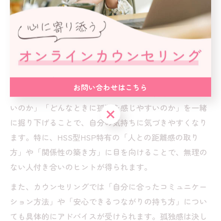
強い」と感じて悩む方も少なくありません。刺激を求め
る一方で、繊細な気質から人間関係で疲れやすく、結果
的に孤独を感じてしまうことがよくあります。カウンセ
リングは、こうした孤独感に寄り添い、気持ちを整理す
る場として効果的です。
お問い合わせはこちら
カウンセラーとの対話を通じて、「なぜ友達が作りづら
いのか」「どんなときに孤独を感じやすいのか」を一緒
お問い合わせはこちら
に掘り下げることで、自分の気持ちに気づきやすくなり
ます。特に、HSS型HSP特有の「人との距離感の取り
方」や「関係性の築き方」に目を向けることで、無理の
ない人付き合いのヒントが得られます。
また、カウンセリングでは「自分に合ったコミュニケー
ション方法」や「安心できるつながりの持ち方」につい
ても具体的にアドバイスが受けられます。孤独感は決し