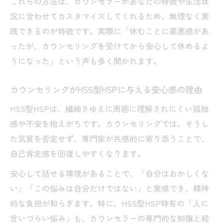
これらの方法は、カウンセラーがあなたの特徴や生活状
言語化する
況に合わせてカスタマイズしてくれるため、無理なく実
HSS型HSP向いてる仕事探しとカウンセリ
践できるのが特徴です。実際に「休むことに罪悪感があ
ングの関係
ったが、カウンセリングを受けてから安心して休めるよ
カウンセリングで退屈や孤独感への対処法
うになった」という声も多く聞かれます。
を探る
カウンセリングがHSS型HSPに与える安心感の理由
HSS型HSP天才気質とカウンセリングの活
かし方
HSS型HSPは、繊細さゆえに周囲に理解されにくい孤独
限界サインに早く気づくためのカウンセリ
感や不安を抱えがちです。カウンセリングでは、そうし
ング活用例
た気質を否定せず、専門家が共感的に寄り添うことで、
自己肯定感を回復しやすくなります。
新しい自分を発見するカウンセリングの視点と
は
安心して話せる環境があることで、「自分はおかしくな
カウンセリングで引き出すHSS型HSPの強
い」「この悩みは自分だけではない」と実感でき、精神
みと才能
的な負担が和らぎます。特に、HSS型HSP特有の「人に
カウンセリングが新しい自己像に気づかせ
言いづらい悩み」も、カウンセラーの専門的な知識と経