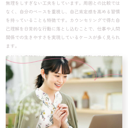
無理をしすぎない工夫をしています。周囲との比較では
なく、自分のペースを重視し、自己肯定感を高める習慣
を持っていることも特徴です。カウンセリングで得た自
己理解を日常的な行動に落とし込むことで、仕事や人間
関係での生きやすさを実現しているケースが多く見られ
ます。
具体的な実践例としては、「刺激的な活動の後は必ず休
息をとる」「自分の気持ちを日記に書き出す」「信頼で
きる誰かに定期的に相談する」など、無理なく続けられ
る対処法を取り入れています。こうした工夫が、HSS型
HSPの持つ生きづらさの和らげ方として有効であること
がカウンセリング現場でも確認されています。
友達がいない孤独感にカウンセリングが寄り添う理由
HSS型HSPの方の中には、「友達がいない」「孤独感が