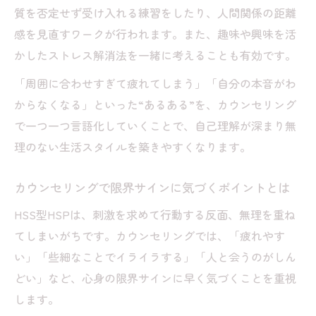
質を否定せず受け入れる練習をしたり、人間関係の距離
てるコツ
感を見直すワークが行われます。また、趣味や興味を活
心身の限界サインをカウンセリングで受け
かしたストレス解消法を一緒に考えることも有効です。
止める大切さ
カウンセリングで見直す完璧主義からの解
「周囲に合わせすぎて疲れてしまう」「自分の本音がわ
放アプローチ
からなくなる」といった“あるある”を、カウンセリング
で一つ一つ言語化していくことで、自己理解が深まり無
理のない生活スタイルを築きやすくなります。
カウンセリングで限界サインに気づくポイントとは
HSS型HSPは、刺激を求めて行動する反面、無理を重ね
てしまいがちです。カウンセリングでは、「疲れやす
い」「些細なことでイライラする」「人と会うのがしん
どい」など、心身の限界サインに早く気づくことを重視
します。