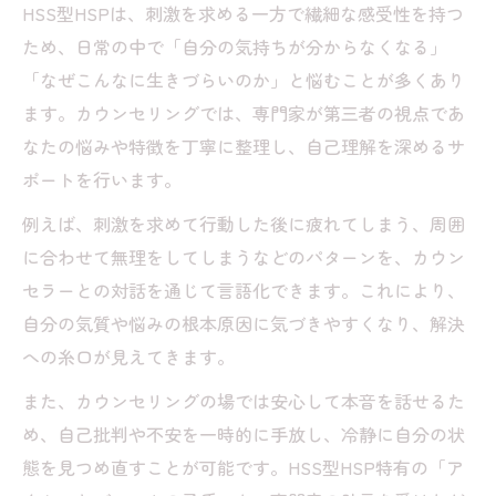
HSS型HSPは、刺激を求める一方で繊細な感受性を持つ
ントとは
ため、日常の中で「自分の気持ちが分からなくなる」
自分らしく生きるためのカウンセリング体験談
「なぜこんなに生きづらいのか」と悩むことが多くあり
と気づき
ます。カウンセリングでは、専門家が第三者の視点であ
HSS型HSPがカウンセリングで得た自己理
なたの悩みや特徴を丁寧に整理し、自己理解を深めるサ
解の深め方
ポートを行います。
カウンセリング体験が生きやすさに導いた
例えば、刺激を求めて行動した後に疲れてしまう、周囲
エピソード
に合わせて無理をしてしまうなどのパターンを、カウン
自己批判ループから脱却するカウンセリン
セラーとの対話を通じて言語化できます。これにより、
グのコツ
自分の気質や悩みの根本原因に気づきやすくなり、解決
カウンセリングで見えたHSS型HSP成功者
への糸口が見えてきます。
の共通点
また、カウンセリングの場では安心して本音を話せるた
友達がいない孤独感にカウンセリングが寄
め、自己批判や不安を一時的に手放し、冷静に自分の状
り添う理由
態を見つめ直すことが可能です。HSS型HSP特有の「ア
繊細さと刺激に揺れる時カウンセリングが支え