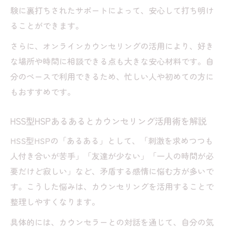
る理由
験に裏打ちされたサポートによって、安心して打ち明け
ることができます。
HSS型HSPの成功者に学ぶカウンセリング
の活用法
さらに、オンラインカウンセリングの活用により、好き
カウンセリング体験が好奇心を前向きに変
な場所や時間に相談できる点も大きな安心材料です。自
える方法
分のペースで利用できるため、忙しい人や初めての方に
もおすすめです。
カウンセリングを通じた自己成長のきっか
け作り
HSS型HSPあるあるとカウンセリング活用術を解説
失敗しがちな自己批判ループから抜け出すヒン
ト
HSS型HSPの「あるある」として、「刺激を求めつつも
人付き合いが苦手」「友達が少ない」「一人の時間が必
カウンセリングで自己批判パターンに気づ
要だけど寂しい」など、矛盾する感情に悩む方が多いで
く方法
す。こうした悩みは、カウンセリングを活用することで
HSS型HSPが自己肯定感を高めるカウンセ
整理しやすくなります。
リング活用術
具体的には、カウンセラーとの対話を通じて、自分の気
カウンセリングで自分を責めない思考を育